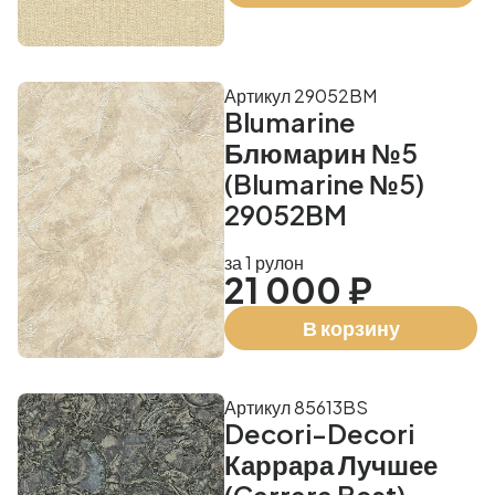
Артикул 29052BM
Blumarine
Блюмарин №5
(Blumarine №5)
29052BM
за 1 рулон
21 000 ₽
В корзину
Артикул 85613BS
Decori-Decori
Каррара Лучшее