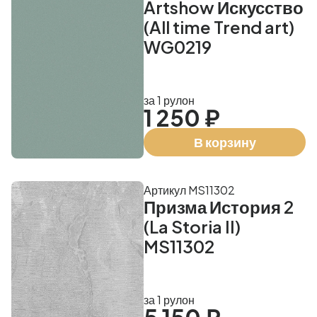
Artshow Искусство
(All time Trend art)
WG0219
за 1 рулон
1 250 ₽
В корзину
Артикул MS11302
Призма История 2
(La Storia II)
MS11302
за 1 рулон