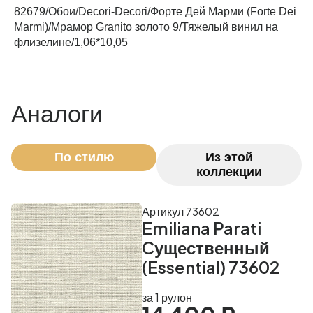
Периметр комнаты (м)
82679/Обои/Decori-Decori/Форте Дей Марми (Forte Dei
Marmi)/Мрамор Granito золото 9/Тяжелый винил на
флизелине/1,06*10,05
Рассчитать
Аналоги
По стилю
Из этой
коллекции
Артикул 73602
Emiliana Parati
Cущественный
(Essential) 73602
за 1 рулон