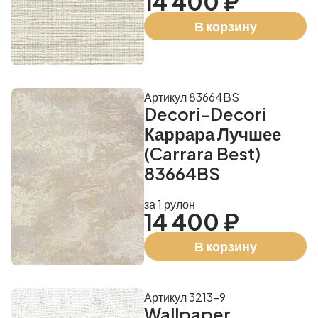
14 400 ₽
В корзину
Артикул 83664BS
Decori-Decori
Каррара Лучшее
(Carrara Best)
83664BS
за 1 рулон
14 400 ₽
В корзину
Артикул 3213-9
Wallpaper