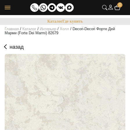
0
Каталог
Где купить
/
/
/
/
Главная
Каталог
Интерьер
Холл
Decori-Decori Форте Дей
Марми (Forte Dei Marmi) 82679
назад