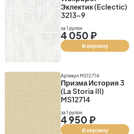
Эклектик (Eclectic)
3213-9
за 1 рулон
4 050 ₽
В корзину
Артикул MS12714
Призма История 3
(La Storia III)
MS12714
за 1 рулон
4 950 ₽
В корзину