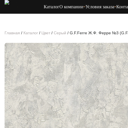
Каталог
О компании
Условия заказа
Конт
Главная
/
Каталог
/
Цвет
/
Серый
/
G.F.Ferre Ж.Ф. Ферре №3 (G.F