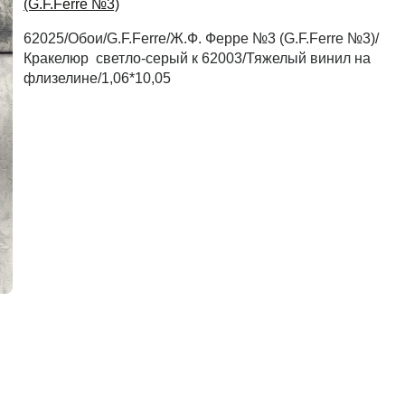
(G.F.Ferre №3)
62025/Обои/G.F.Ferre/Ж.Ф. Ферре №3 (G.F.Ferre №3)/
Рассчитать
Кракелюр светло-серый к 62003/Тяжелый винил на
флизелине/1,06*10,05