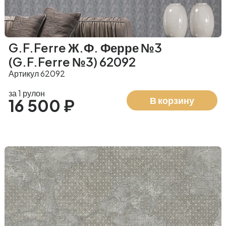
G.F.Ferre Ж.Ф. Ферре №3
(G.F.Ferre №3) 62092
Артикул 62092
за 1 рулон
В корзину
16 500 ₽