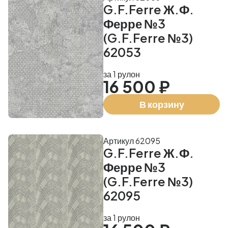
G.F.Ferre Ж.Ф.
Ферре №3
(G.F.Ferre №3)
62053
за 1 рулон
16 500 ₽
В корзину
Артикул 62095
G.F.Ferre Ж.Ф.
Ферре №3
(G.F.Ferre №3)
62095
за 1 рулон