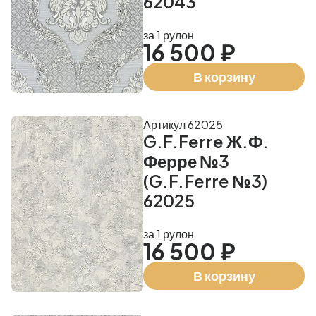
62043
за 1 рулон
16 500 ₽
В корзину
Артикул 62025
G.F.Ferre Ж.Ф.
Ферре №3
(G.F.Ferre №3)
62025
за 1 рулон
16 500 ₽
В корзину