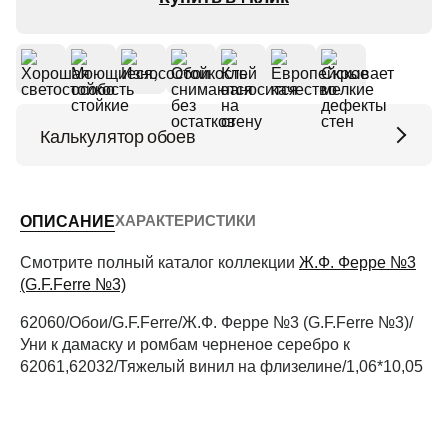
Калькулятор обоев
Высота потолков (м)
ХАРАКТЕРИСТИКИ
ОПИСАНИЕ
Периметр комнаты (м)
Смотрите полный каталог коллекции
Ж.Ф. Ферре №3
(G.F.Ferre №3)
62060/Обои/G.F.Ferre/Ж.Ф. Ферре №3 (G.F.Ferre №3)/
Рассчитать
Уни к дамаску и ромбам черненое серебро к
62061,62032/Тяжелый винил на флизелине/1,06*10,05