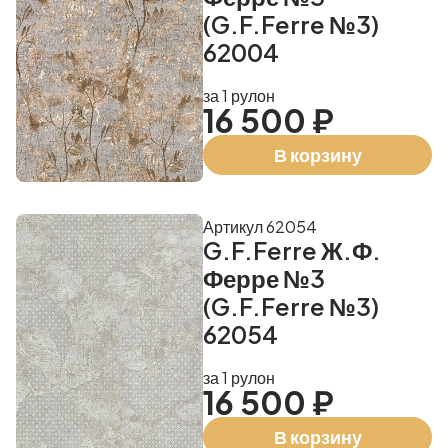
(G.F.Ferre №3)
62004
за 1 рулон
16 500 ₽
В корзину
Артикул 62054
G.F.Ferre Ж.Ф.
Ферре №3
(G.F.Ferre №3)
62054
за 1 рулон
16 500 ₽
В корзину