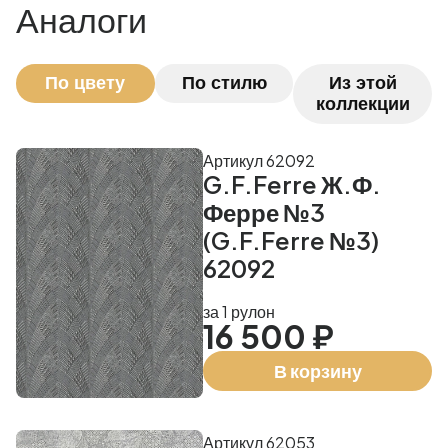
Аналоги
По цвету
По стилю
Из этой
коллекции
Артикул 62092
G.F.Ferre Ж.Ф.
Ферре №3
(G.F.Ferre №3)
62092
за 1 рулон
16 500 ₽
В корзину
Артикул 62053