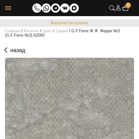
0
Каталог
Где купить
/
/
/
/
Главная
Каталог
Цвет
Серый
G.F.Ferre Ж.Ф. Ферре №3
(G.F.Ferre №3) 62060
назад