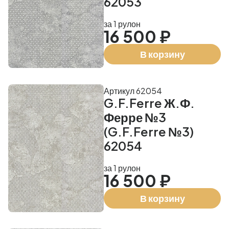
62053
за 1 рулон
16 500 ₽
В корзину
Артикул 62054
G.F.Ferre Ж.Ф.
Ферре №3
(G.F.Ferre №3)
62054
за 1 рулон
16 500 ₽
В корзину