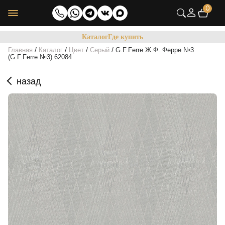
0
Каталог
Где купить
/
/
/
/
Главная
Каталог
Цвет
Серый
G.F.Ferre Ж.Ф. Ферре №3
(G.F.Ferre №3) 62084
назад