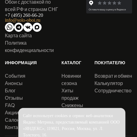
Обои с доставкой по
всей РФ и странам СНГ
+7 (495) 260-66-20
info@solo-oboi.ru
Карта сайта
Политика
конфиденциальности
ИНФОРМАЦИЯ
КАТАЛОГ
ПОКУПАТЕЛЮ
События
Новинки
Возврат и обмен
Анонсы
сезона
Калькулятор
Блог
Хиты
Сотрудничество
Отзывы
продаж
FAQ
Снижены
Акции
цены
Сайт использует cookies и сервис веб-аналитики
Салоны
Яндекс Метрика, предоставляемый компанией ООО
Контакты
«ЯНДЕКС», 119021, Россия, Москва, ул. Л.
Толстого, 16.