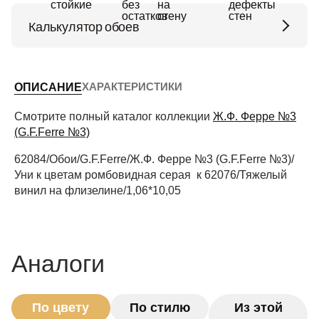
Калькулятор обоев
Высота потолков (м)
ХАРАКТЕРИСТИКИ
ОПИСАНИЕ
Периметр комнаты (м)
Смотрите полный каталог коллекции
Ж.Ф. Ферре №3
(G.F.Ferre №3)
62084/Обои/G.F.Ferre/Ж.Ф. Ферре №3 (G.F.Ferre №3)/
Рассчитать
Уни к цветам ромбовидная серая к 62076/Тяжелый
винил на флизелине/1,06*10,05
Аналоги
По цвету
По стилю
Из этой