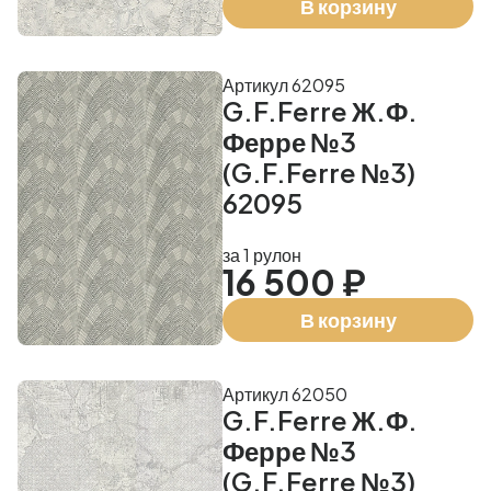
В корзину
Артикул 62095
G.F.Ferre Ж.Ф.
Ферре №3
(G.F.Ferre №3)
62095
за 1 рулон
16 500 ₽
В корзину
Артикул 62050
G.F.Ferre Ж.Ф.
Ферре №3
(G.F.Ferre №3)