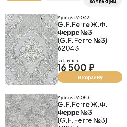
коллекции
Артикул 62043
G.F.Ferre Ж.Ф.
Ферре №3
(G.F.Ferre №3)
62043
за 1 рулон
16 500 ₽
В корзину
Артикул 62053
G.F.Ferre Ж.Ф.
Ферре №3
(G.F.Ferre №3)