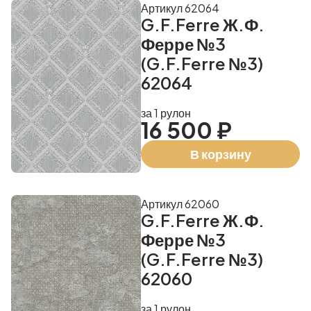
Артикул 62064
G.F.Ferre Ж.Ф.
Ферре №3
(G.F.Ferre №3)
62064
за 1 рулон
16 500 ₽
В корзину
Артикул 62060
G.F.Ferre Ж.Ф.
Ферре №3
(G.F.Ferre №3)
62060
за 1 рулон