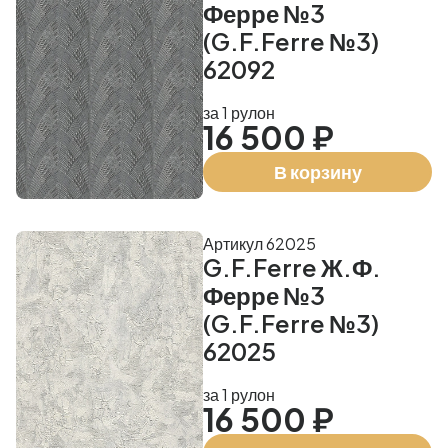
Ферре №3
(G.F.Ferre №3)
62092
за 1 рулон
16 500 ₽
В корзину
Артикул 62025
G.F.Ferre Ж.Ф.
Ферре №3
(G.F.Ferre №3)
62025
за 1 рулон
16 500 ₽