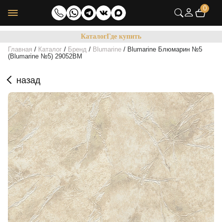
0
Каталог
Где купить
/
/
/
/
Главная
Каталог
Бренд
Blumarine
Blumarine Блюмарин №5
(Blumarine №5) 29052BM
назад