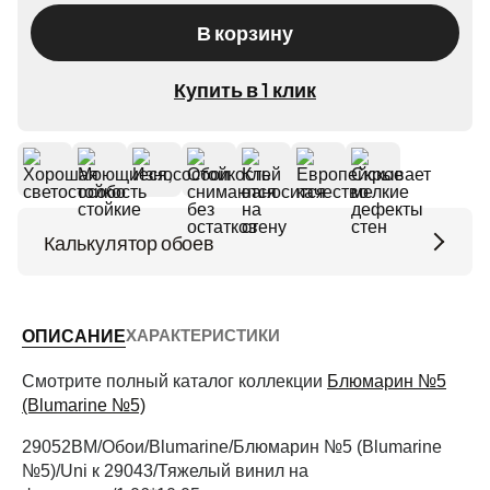
В корзину
Купить в 1 клик
Калькулятор обоев
Высота потолков (м)
ХАРАКТЕРИСТИКИ
ОПИСАНИЕ
Периметр комнаты (м)
Смотрите полный каталог коллекции
Блюмарин №5
(Blumarine №5)
29052BM/Обои/Blumarine/Блюмарин №5 (Blumarine
Рассчитать
№5)/Uni к 29043/Тяжелый винил на