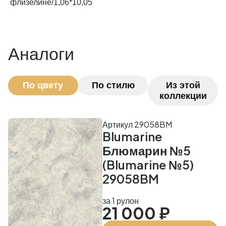
флизелине/1,06*10,05
Аналоги
По цвету
По стилю
Из этой
коллекции
Артикул 29058BM
Blumarine
Блюмарин №5
(Blumarine №5)
29058BM
за 1 рулон
21 000 ₽