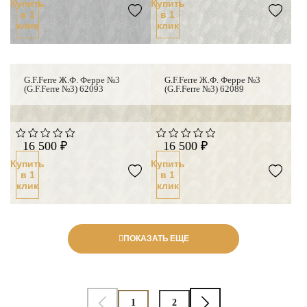
Купить
Купить
в 1
в 1
клик
клик
G.F.Ferre Ж.Ф. Ферре №3
G.F.Ferre Ж.Ф. Ферре №3
(G.F.Ferre №3) 62093
(G.F.Ferre №3) 62089
16 500 ₽
16 500 ₽
Купить
Купить
в 1
в 1
клик
клик
ПОКАЗАТЬ ЕЩЕ
1
2