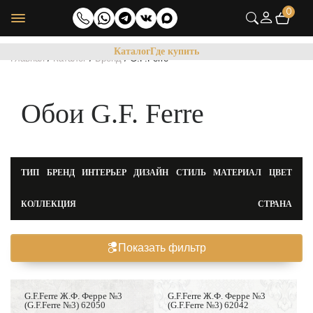
0
Каталог
Где купить
/
/
/
Главная
Каталог
Бренд
G.F.Ferre
Обои G.F. Ferre
ТИП
БРЕНД
ИНТЕРЬЕР
ДИЗАЙН
СТИЛЬ
МАТЕРИАЛ
ЦВЕТ
КОЛЛЕКЦИЯ
СТРАНА
Показать фильтр
G.F.Ferre Ж.Ф. Ферре №3
G.F.Ferre Ж.Ф. Ферре №3
(G.F.Ferre №3) 62050
(G.F.Ferre №3) 62042