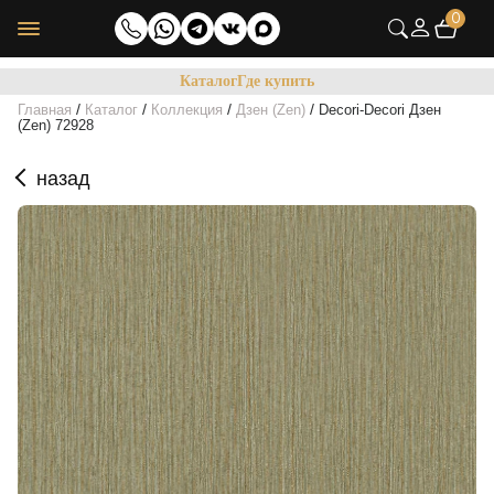
0
Каталог
Где купить
/
/
/
/
Главная
Каталог
Коллекция
Дзен (Zen)
Decori-Decori Дзен
(Zen) 72928
назад