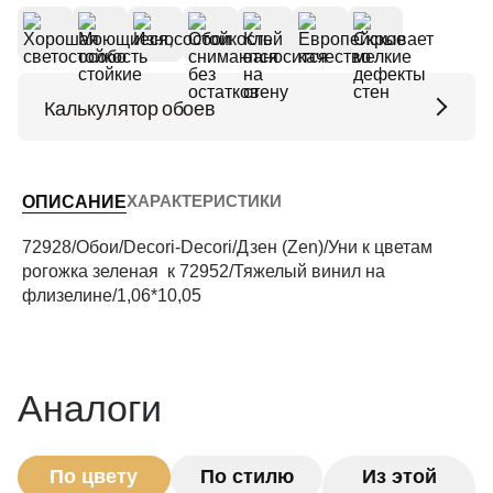
Калькулятор обоев
Высота потолков (м)
ХАРАКТЕРИСТИКИ
ОПИСАНИЕ
Периметр комнаты (м)
72928/Обои/Decori-Decori/Дзен (Zen)/Уни к цветам
рогожка зеленая к 72952/Тяжелый винил на
флизелине/1,06*10,05
Рассчитать
Аналоги
По цвету
По стилю
Из этой