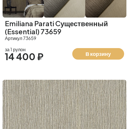
Emiliana Parati Cущественный
(Essential) 73659
Артикул 73659
за 1 рулон
В корзину
14 400 ₽