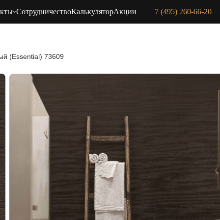
акты
Сотрудничество
Калькулятор
Акции
7 (495) 260-66-20
ый (Essential) 73609