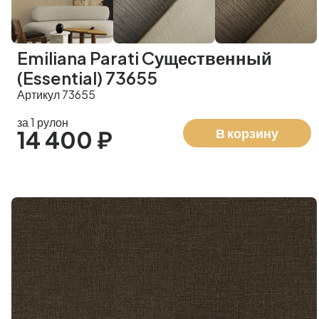
Emiliana Parati Cущественный
(Essential) 73655
Артикул 73655
за 1 рулон
В корзину
14 400 ₽