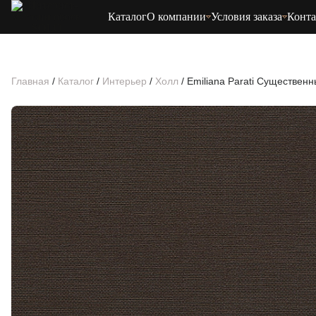
Каталог
О компании
Условия заказа
Конт
Главная
/
Каталог
/
Интерьер
/
Холл
/
Emiliana Parati Cущественн