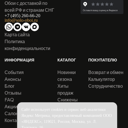
Обои с доставкой по
всей РФ и странам СНГ
+7 (495) 260-66-20
info@solo-oboi.ru
Карта сайта
Политика
конфиденциальности
ИНФОРМАЦИЯ
КАТАЛОГ
ПОКУПАТЕЛЮ
События
Новинки
Возврат и обмен
Анонсы
сезона
Калькулятор
Блог
Хиты
Сотрудничество
Отзывы
продаж
FAQ
Снижены
Акции
цены
Сайт использует cookies и сервис веб-аналитики
Салоны
Яндекс Метрика, предоставляемый компанией ООО
Контакты
«ЯНДЕКС», 119021, Россия, Москва, ул. Л.
Толстого, 16.