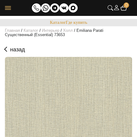
0
Каталог
Где купить
/
/
/
/
Главная
Каталог
Интерьер
Холл
Emiliana Parati
Cущественный (Essential) 73653
назад