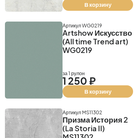
В корзину
Артикул WG0219
Artshow Искусство
(All time Trend art)
WG0219
за 1 рулон
1 250 ₽
В корзину
Артикул MS11302
Призма История 2
(La Storia II)
MS11302