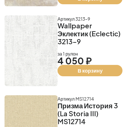
Артикул 3213-9
Wallpaper
Эклектик (Eclectic)
3213-9
за 1 рулон
4 050 ₽
В корзину
Артикул MS12714
Призма История 3
(La Storia III)
MS12714