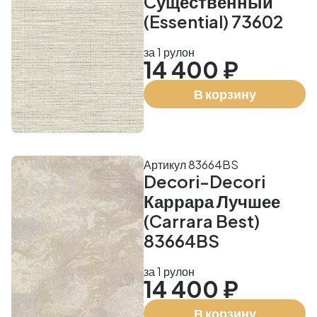
Cущественный
(Essential) 73602
за 1 рулон
14 400 ₽
В корзину
Артикул 83664BS
Decori-Decori
Каррара Лучшее
(Carrara Best)
83664BS
за 1 рулон
14 400 ₽
В корзину