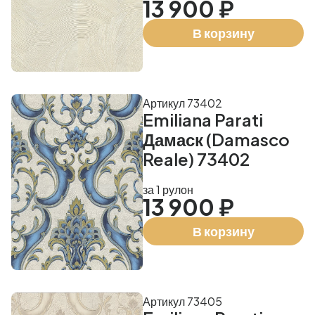
13 900 ₽
В корзину
Артикул 73402
Emiliana Parati
Дамаск (Damasco
Reale) 73402
за 1 рулон
13 900 ₽
В корзину
Артикул 73405