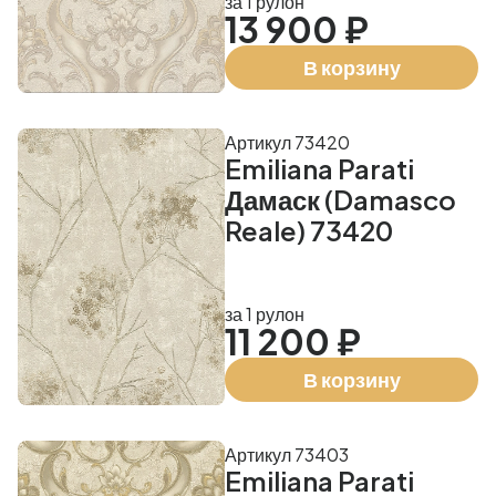
за 1 рулон
13 900 ₽
В корзину
Артикул 73420
Emiliana Parati
Дамаск (Damasco
Reale) 73420
за 1 рулон
11 200 ₽
В корзину
Артикул 73403
Emiliana Parati