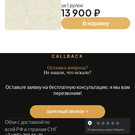
за 1 рулон
13 900 ₽
В корзину
CALLBACK
Остались вопросы?
Не нашли, что искали?
Оставьте заявку на бесплатную консультацию, и мы вам
перезвоним!
ОБРАТНЫЙ ЗВОНОК
Обои с доставкой по
всей РФ и странам СНГ