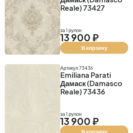
Reale) 73427
за 1 рулон
13 900 ₽
В корзину
Артикул 73436
Emiliana Parati
Дамаск (Damasco
Reale) 73436
за 1 рулон
13 900 ₽
В корзину