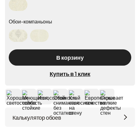
Обои-компаньоны
Emiliana Parati Дамаск (Damasco Reale) 73428
Emiliana Parati Дамаск (Damasco Reale) 73434
В корзину
Купить в 1 клик
Калькулятор обоев
Высота потолков (м)