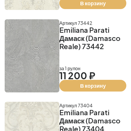
В корзину
Артикул 73442
Emiliana Parati
Дамаск (Damasco
Reale) 73442
за 1 рулон
11 200 ₽
В корзину
Артикул 73404
Emiliana Parati
Дамаск (Damasco
Reale) 73404