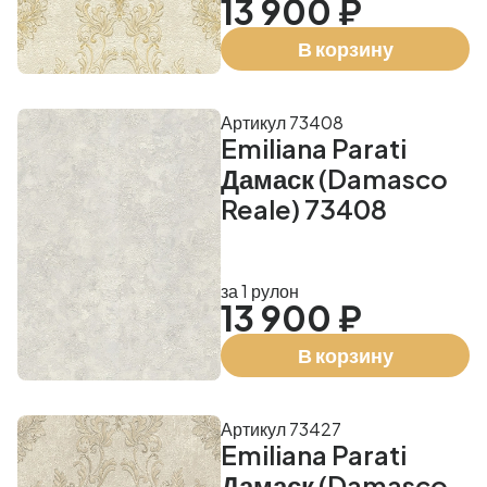
13 900 ₽
В корзину
Артикул 73408
Emiliana Parati
Дамаск (Damasco
Reale) 73408
за 1 рулон
13 900 ₽
В корзину
Артикул 73427
Emiliana Parati
Дамаск (Damasco