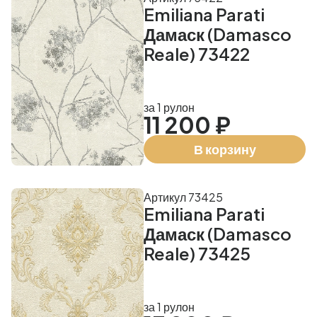
Emiliana Parati
Дамаск (Damasco
Reale) 73422
за 1 рулон
11 200 ₽
В корзину
Артикул 73425
Emiliana Parati
Дамаск (Damasco
Reale) 73425
за 1 рулон