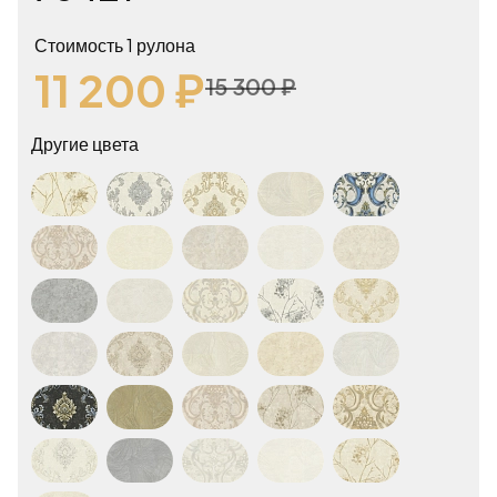
Стоимость 1 рулона
11 200 ₽
15 300 ₽
Другие цвета
Emiliana Parati Дамаск (Damasco Reale) 73419
Emiliana Parati Дамаск (Damasco Reale) 73429
Emiliana Parati Дамаск (Damasco Reale) 73426
Emiliana Parati Дамаск (Damasco Reale) 73438
Emiliana Parati Дамаск (Damasco Reale) 73402
Emiliana Parati Дамаск (Damasco Reale) 73405
Emiliana Parati Дамаск (Damasco Reale) 73431
Emiliana Parati Дамаск (Damasco Reale) 73410
Emiliana Parati Дамаск (Damasco Reale) 73411
Emiliana Parati Дамаск (Damasco Reale) 73414
Emiliana Parati Дамаск (Damasco Reale) 73413
Emiliana Parati Дамаск (Damasco Reale) 73412
Emiliana Parati Дамаск (Damasco Reale) 73407
Emiliana Parati Дамаск (Damasco Reale) 73422
Emiliana Parati Дамаск (Damasco Reale) 73425
Emiliana Parati Дамаск (Damasco Reale) 73408
Emiliana Parati Дамаск (Damasco Reale) 73427
Emiliana Parati Дамаск (Damasco Reale) 73436
Emiliana Parati Дамаск (Damasco Reale) 73409
Emiliana Parati Дамаск (Damasco Reale) 73440
Emiliana Parati Дамаск (Damasco Reale) 73424
Emiliana Parati Дамаск (Damasco Reale) 73437
Emiliana Parati Дамаск (Damasco Reale) 73406
Emiliana Parati Дамаск (Damasco Reale) 73420
Emiliana Parati Дамаск (Damasco Reale) 73403
Emiliana Parati Дамаск (Damasco Reale) 73428
Emiliana Parati Дамаск (Damasco Reale) 73442
Emiliana Parati Дамаск (Damasco Reale) 73404
Emiliana Parati Дамаск (Damasco Reale) 73439
Emiliana Parati Дамаск (Damasco Reale) 73423
Emiliana Parati Дамаск (Damasco Reale) 73415