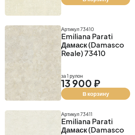
Артикул 73410
Emiliana Parati
Дамаск (Damasco
Reale) 73410
за 1 рулон
13 900 ₽
В корзину
Артикул 73411
Emiliana Parati
Дамаск (Damasco