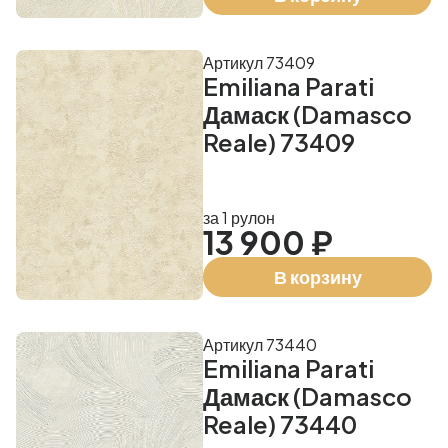
Артикул 73409
Emiliana Parati
Дамаск (Damasco
Reale) 73409
за 1 рулон
13 900 ₽
В корзину
Артикул 73440
Emiliana Parati
Дамаск (Damasco
Reale) 73440