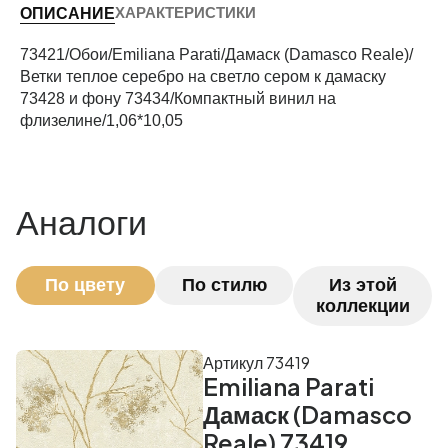
ХАРАКТЕРИСТИКИ
ОПИСАНИЕ
Периметр комнаты (м)
73421/Обои/Emiliana Parati/Дамаск (Damasco Reale)/
Ветки теплое серебро на светло сером к дамаску
73428 и фону 73434/Компактный винил на
флизелине/1,06*10,05
Рассчитать
Аналоги
По цвету
По стилю
Из этой
коллекции
Артикул 73419
Emiliana Parati
Дамаск (Damasco
Reale) 73419