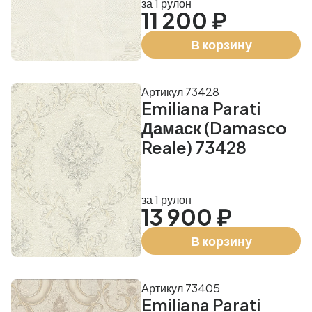
за 1 рулон
11 200 ₽
В корзину
Артикул 73428
Emiliana Parati
Дамаск (Damasco
Reale) 73428
за 1 рулон
13 900 ₽
В корзину
Артикул 73405
Emiliana Parati