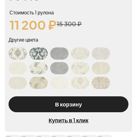
Стоимость 1 рулона
11 200 ₽
15 300 ₽
Другие цвета
Emiliana Parati Дамаск (Damasco Reale) 73429
Emiliana Parati Дамаск (Damasco Reale) 73402
Emiliana Parati Дамаск (Damasco Reale) 73442
Emiliana Parati Дамаск (Damasco Reale) 73404
Emiliana Parati Дамаск (Damasco Reale) 73408
Emiliana Parati Дамаск (Damasco Reale) 73411
Emiliana Parati Дамаск (Damasco Reale) 73422
Emiliana Parati Дамаск (Damasco Reale) 73413
Emiliana Parati Дамаск (Damasco Reale) 73421
Emiliana Parati Дамаск (Damasco Reale) 73436
Emiliana Parati Дамаск (Damasco Reale) 73412
Emiliana Parati Дамаск (Damasco Reale) 73420
Emiliana Parati Дамаск (Damasco Reale) 73439
Emiliana Parati Дамаск (Damasco Reale) 73428
Emiliana Parati Дамаск (Damasco Reale) 73405
В корзину
Купить в 1 клик