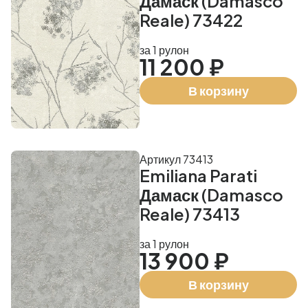
Дамаск (Damasco
Reale) 73422
за 1 рулон
11 200 ₽
В корзину
Артикул 73413
Emiliana Parati
Дамаск (Damasco
Reale) 73413
за 1 рулон
13 900 ₽
В корзину