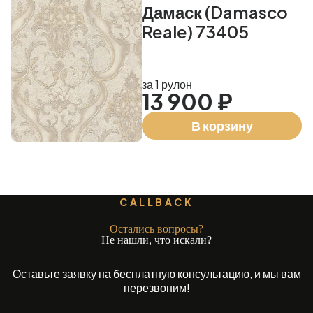
Дамаск (Damasco
Reale) 73405
за 1 рулон
13 900 ₽
В корзину
CALLBACK
Остались вопросы?
Не нашли, что искали?
Оставьте заявку на бесплатную консультацию, и мы вам
перезвоним!