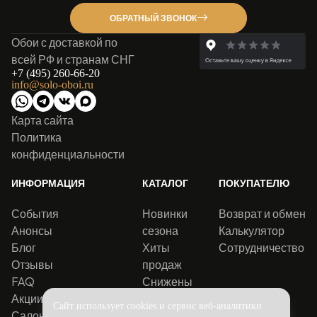
ОБРАТНЫЙ ЗВОНОК
Обои с доставкой по
всей РФ и странам СНГ
+7 (495) 260-66-20
info@solo-oboi.ru
Карта сайта
Политика
конфиденциальности
ИНФОРМАЦИЯ
КАТАЛОГ
ПОКУПАТЕЛЮ
События
Новинки
Возврат и обмен
Анонсы
сезона
Калькулятор
Блог
Хиты
Сотрудничество
Отзывы
продаж
FAQ
Снижены
Акции
цены
Сайт использует cookies и сервис веб-аналитики
Салоны