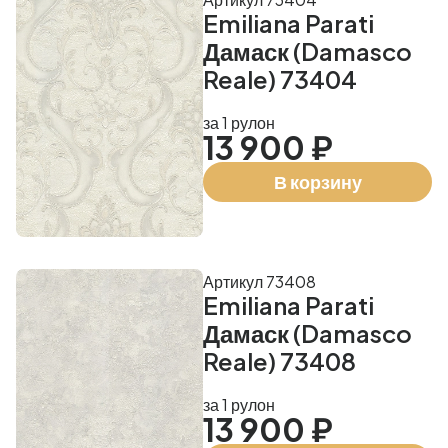
Emiliana Parati
Дамаск (Damasco
Reale) 73404
за 1 рулон
13 900 ₽
В корзину
Артикул 73408
Emiliana Parati
Дамаск (Damasco
Reale) 73408
за 1 рулон
13 900 ₽