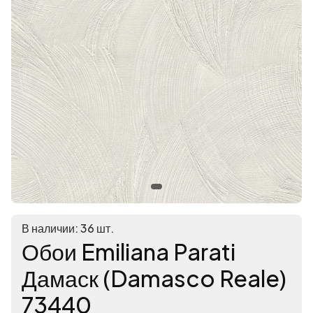
В наличии: 36 шт.
Обои Emiliana Parati
Дамаск (Damasco Reale)
73440