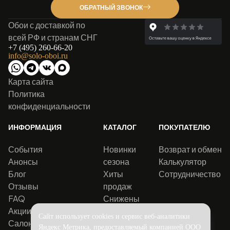
ОБРАТНЫЙ ЗВОНОК
Обои с доставкой по
всей РФ и странам СНГ
+7 (495) 260-66-20
info@solo-oboi.ru
Карта сайта
Политика
конфиденциальности
ИНФОРМАЦИЯ
КАТАЛОГ
ПОКУПАТЕЛЮ
События
Новинки
Возврат и обмен
Анонсы
сезона
Калькулятор
Блог
Хиты
Сотрудничество
Отзывы
продаж
FAQ
Снижены
Акции
цены
Сайт использует cookies и сервис веб-аналитики
Салоны
Яндекс Метрика, предоставляемый компанией ООО