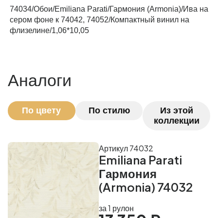
74034/Обои/Emiliana Parati/Гармония (Armonia)/Ива на
Рассчитать
сером фоне к 74042, 74052/Компактный винил на
флизелине/1,06*10,05
Аналоги
По цвету
По стилю
Из этой
коллекции
Артикул 74032
Emiliana Parati
Гармония
(Armonia) 74032
за 1 рулон