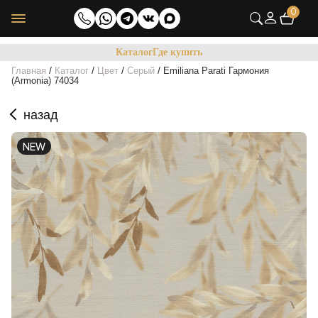
0
Каталог
Где купить
/
/
/
/
Главная
Каталог
Цвет
Серый
Emiliana Parati Гармония
(Armonia) 74034
назад
NEW