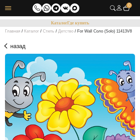
0
Каталог
Где купить
/
/
/
/
Главная
Каталог
Стиль
Детство
For Wall Соло (Solo) 11413V8
назад