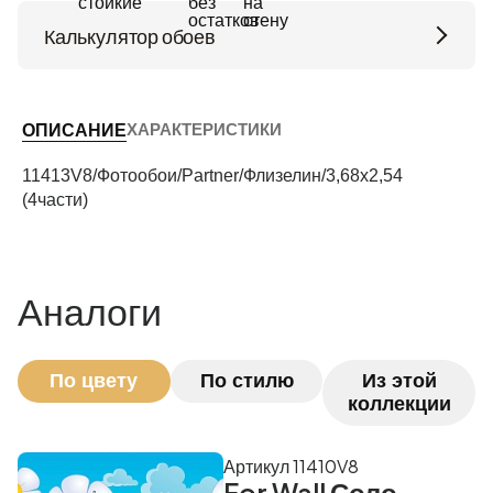
Калькулятор обоев
Высота потолков (м)
ХАРАКТЕРИСТИКИ
ОПИСАНИЕ
Периметр комнаты (м)
11413V8/Фотообои/Partner/Флизелин/3,68х2,54
(4части)
Рассчитать
Аналоги
По цвету
По стилю
Из этой
коллекции
Артикул 11410V8
For Wall Соло