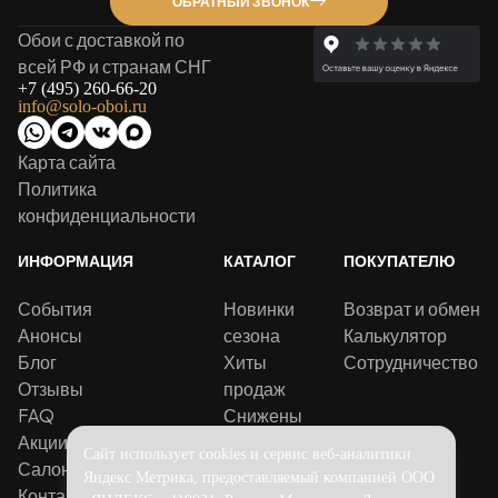
ОБРАТНЫЙ ЗВОНОК
Обои с доставкой по
всей РФ и странам СНГ
+7 (495) 260-66-20
info@solo-oboi.ru
Карта сайта
Политика
конфиденциальности
ИНФОРМАЦИЯ
КАТАЛОГ
ПОКУПАТЕЛЮ
События
Новинки
Возврат и обмен
Анонсы
сезона
Калькулятор
Блог
Хиты
Сотрудничество
Отзывы
продаж
FAQ
Снижены
Акции
цены
Сайт использует cookies и сервис веб-аналитики
Салоны
Яндекс Метрика, предоставляемый компанией ООО
Контакты