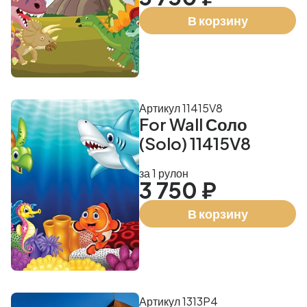
В корзину
Артикул 11415V8
For Wall Соло
(Solo) 11415V8
за 1 рулон
3 750 ₽
В корзину
Артикул 1313P4