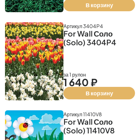
В корзину
Артикул 3404P4
For Wall Соло
(Solo) 3404P4
за 1 рулон
1 640 ₽
В корзину
Артикул 11410V8
For Wall Соло
(Solo) 11410V8