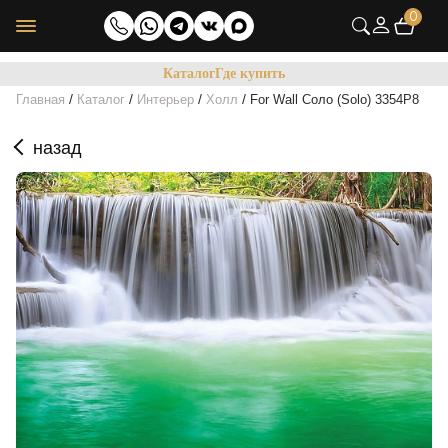
0
Каталог
Где купить
/
/
/
/
Главная
Каталог
Интерьер
Холл
For Wall Соло (Solo) 3354P8
назад