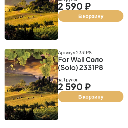
2 590 ₽
В корзину
Артикул 2331P8
For Wall Соло
(Solo) 2331P8
за 1 рулон
2 590 ₽
В корзину