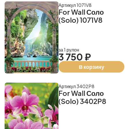
Артикул 1071V8
For Wall Соло
(Solo) 1071V8
за 1 рулон
3 750 ₽
В корзину
Артикул 3402P8
For Wall Соло
(Solo) 3402P8