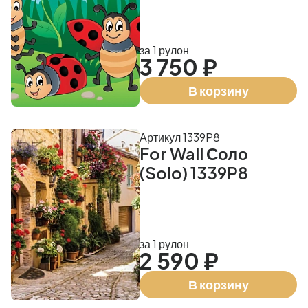
за 1 рулон
3 750 ₽
В корзину
Артикул 1339P8
For Wall Соло
(Solo) 1339P8
за 1 рулон
2 590 ₽
В корзину