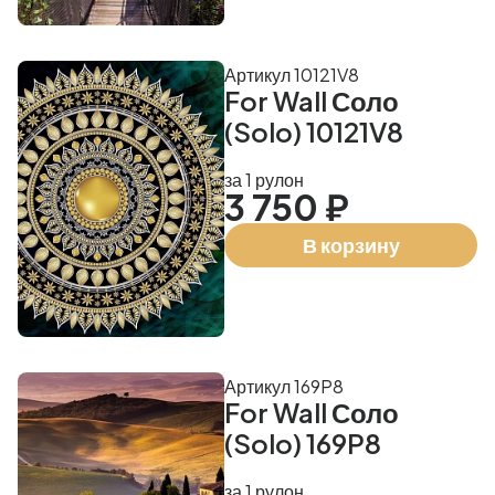
Артикул 10121V8
For Wall Соло
(Solo) 10121V8
за 1 рулон
3 750 ₽
В корзину
Артикул 169P8
For Wall Соло
(Solo) 169P8
за 1 рулон