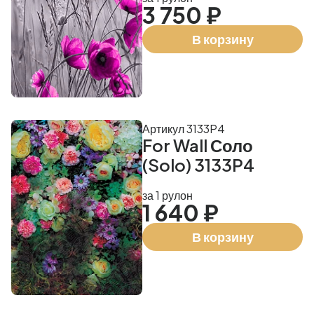
3 750 ₽
В корзину
Артикул 3133P4
For Wall Соло
(Solo) 3133P4
за 1 рулон
1 640 ₽
В корзину