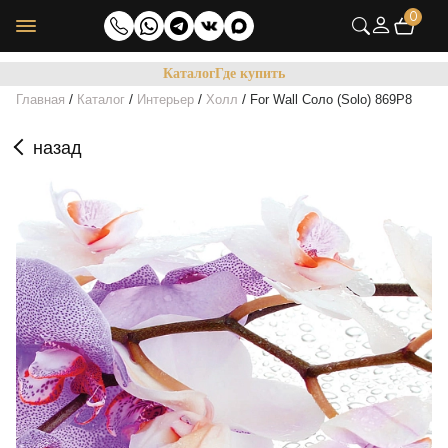
0
Каталог
Где купить
/
/
/
/
Главная
Каталог
Интерьер
Холл
For Wall Соло (Solo) 869P8
назад