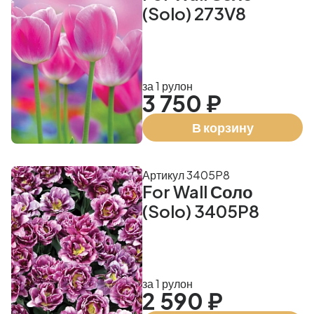
(Solo) 273V8
за 1 рулон
3 750 ₽
В корзину
Артикул 3405P8
For Wall Соло
(Solo) 3405P8
за 1 рулон
2 590 ₽