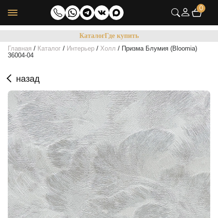
0
Каталог
Где купить
/
/
/
/
Главная
Каталог
Интерьер
Холл
Призма Блумия (Bloomia)
36004-04
назад