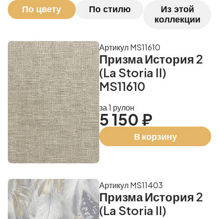
По цвету
По стилю
Из этой
коллекции
Артикул MS11610
Призма История 2
(La Storia II)
MS11610
за 1 рулон
5 150 ₽
В корзину
Артикул MS11403
Призма История 2
(La Storia II)