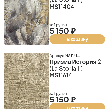
MS11404
за 1 рулон
5 150 ₽
В корзину
Артикул MS11614
Призма История 2
(La Storia II)
MS11614
за 1 рулон
5 150 ₽
В корзину