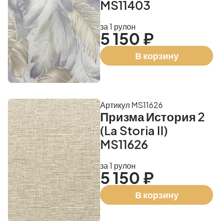
MS11403
за 1 рулон
5 150 ₽
В корзину
Артикул MS11626
Призма История 2
(La Storia II)
MS11626
за 1 рулон
5 150 ₽
В корзину