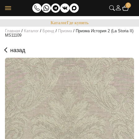
0
Каталог
Где купить
/
/
/
/
Главная
Каталог
Бренд
Призма
Призма История 2 (La Storia II)
MS11109
назад