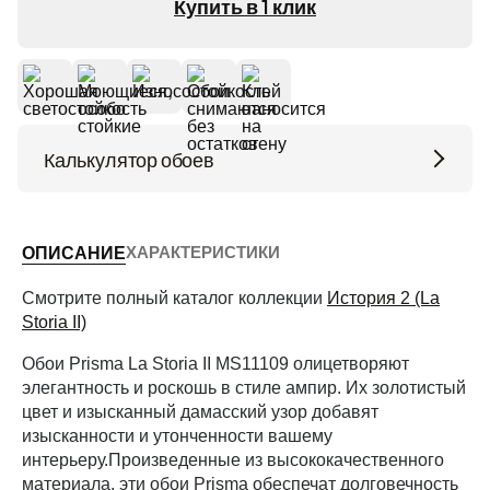
Купить в 1 клик
Калькулятор обоев
Высота потолков (м)
ХАРАКТЕРИСТИКИ
ОПИСАНИЕ
Периметр комнаты (м)
Смотрите полный каталог коллекции
История 2 (La
Storia II)
Обои Prisma La Storia II MS11109 олицетворяют
Рассчитать
элегантность и роскошь в стиле ампир. Их золотистый
цвет и изысканный дамасский узор добавят
изысканности и утонченности вашему
интерьеру.Произведенные из высококачественного
материала, эти обои Prisma обеспечат долговечность