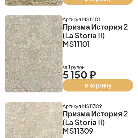
Артикул MS11101
Призма История 2
(La Storia II)
MS11101
за 1 рулон
5 150 ₽
В корзину
Артикул MS11309
Призма История 2
(La Storia II)
MS11309