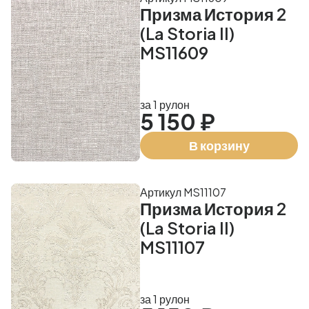
Призма История 2
(La Storia II)
MS11609
за 1 рулон
5 150 ₽
В корзину
Артикул MS11107
Призма История 2
(La Storia II)
MS11107
за 1 рулон