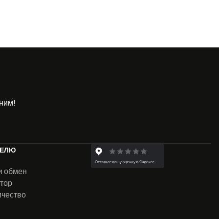
ним!
ТЕЛЮ
и обмен
тор
ичество