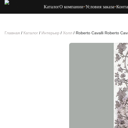
Каталог
О компании
Условия заказа
Конт
Главная
/
Каталог
/
Интерьер
/
Холл
/
Roberto Cavalli Roberto Cava