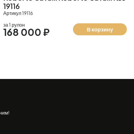
19116
Артикул 19116
за 1 рулон
В корзину
168 000 ₽
ним!