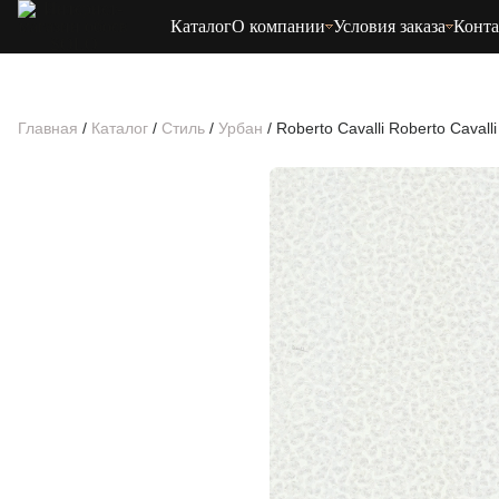
Каталог
О компании
Условия заказа
Конт
Главная
/
Каталог
/
Стиль
/
Урбан
/
Roberto Cavalli Roberto Caval