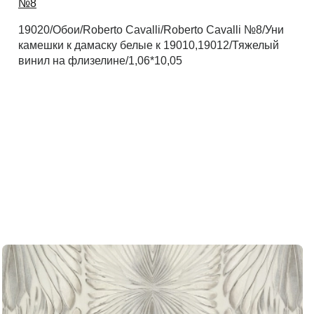
№8
19020/Обои/Roberto Cavalli/Roberto Cavalli №8/Уни
Рассчитать
камешки к дамаску белые к 19010,19012/Тяжелый
винил на флизелине/1,06*10,05