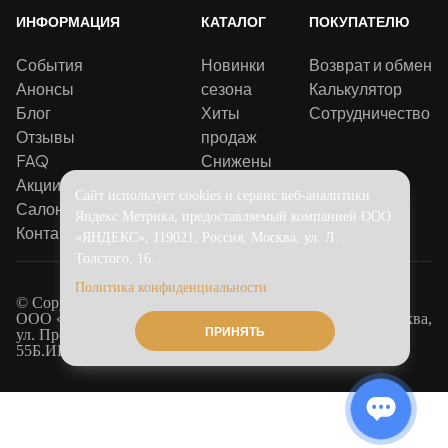
ИНФОРМАЦИЯ
КАТАЛОГ
ПОКУПАТЕЛЮ
События
Новинки
Возврат и обмен
Анонсы
сезона
Калькулятор
Блог
Хиты
Сотрудничество
Отзывы
продаж
FAQ
Снижены
Акции
цены
Сайт использует cookies и сервис веб-аналитики
Салоны
Яндекс Метрика, предоставляемый компанией ООО
Контакты
«ЯНДЕКС», 119021, Россия, Москва, ул. Л.
Толстого, 16.
Политика конфиденциальности
© Copyright 2016-2026.
Solo
ООО «Соло Декор». Адрес юридический: 115516, г. Москва,
ПРИНЯТЬ
ул. Промышленная, д.11, стр.3, этаж 3, пом. I, ком.
55Б.ИНН: 7724349230. ОГРН: 1167746061570