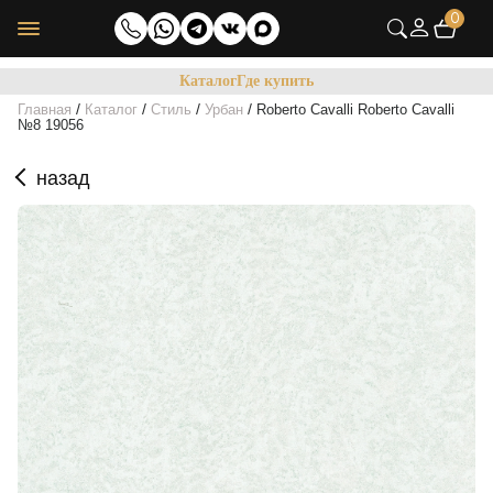
0
Каталог
Где купить
/
/
/
/
Главная
Каталог
Стиль
Урбан
Roberto Cavalli Roberto Cavalli
№8 19056
назад