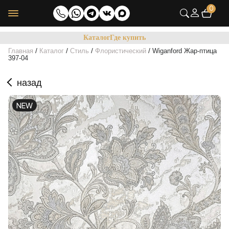
0
Каталог
Где купить
/
/
/
/
Главная
Каталог
Стиль
Флористический
Wiganford Жар-птица
397-04
назад
NEW