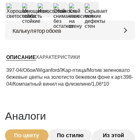
Калькулятор обоев
Высота потолков (м)
ХАРАКТЕРИСТИКИ
ОПИСАНИЕ
Периметр комнаты (м)
397-04/Обои/Wiganford/Жар-птица/Мотив зеленовато
бежевые цветы на золотисто бежевом фоне к арт.398-
04/Компактный винил на флизелине/1,06*10
Рассчитать
Аналоги
По цвету
По стилю
Из этой