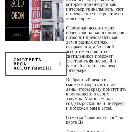
которые привнесут в ваш
интерьер уникальность, уют
и прекрасное настроение на
долгое время.
Огромный ассортимент
обоев салона наших дилеров
позволит представить ваш
дом в разных стилях
оформления, а большой
ассортимент люстр и
светильников поможет
СМОТРЕТЬ
расставить финальный и
ВЕСЬ
важный акцент в вашем
АССОРТИМЕНТ
интерьере.
Выбранный декор вы
сможете забрать в тот же
день, чтобы сразу приступить
к воплощению своих
задумок. Мы знаем, как
создать роскошный интерьер
и поможем вам в этом.
Отметка "Главный офис" на
карте Да
Адрес г. Пятигорск,