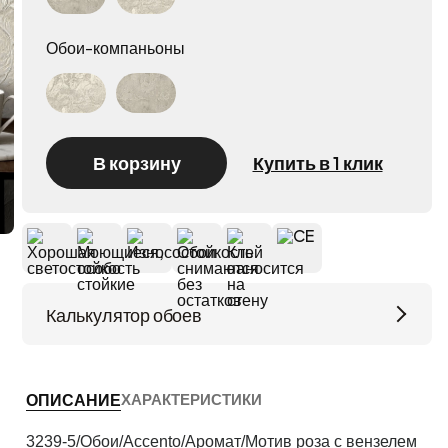
Обои-компаньоны
Accento Аромат 3241-5
Accento Аромат 3242-5
В корзину
Купить в 1 клик
Калькулятор обоев
Высота потолков (м)
ХАРАКТЕРИСТИКИ
ОПИСАНИЕ
Периметр комнаты (м)
3239-5/Обои/Accento/Аромат/Мотив роза с вензелем