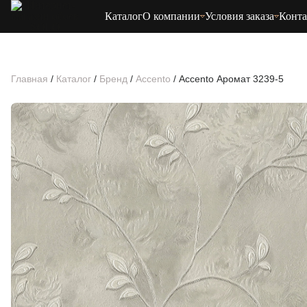
Каталог
О компании
Условия заказа
Конт
Главная
/
Каталог
/
Бренд
/
Accento
/
Accento Аромат 3239-5