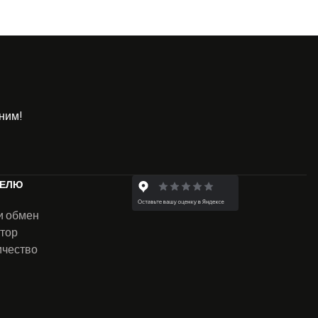
ним!
ТЕЛЮ
и обмен
тор
ичество