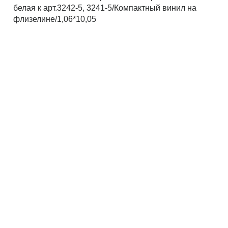
белая к арт.3242-5, 3241-5/Компактный винил на
флизелине/1,06*10,05
Рассчитать