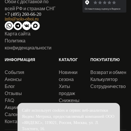
Обои с доставкой по
всей РФ и странам СНГ
+7 (495) 260-66-20
info@solo-oboi.ru
Карта сайта
Политика
конфиденциальности
ИНФОРМАЦИЯ
КАТАЛОГ
ПОКУПАТЕЛЮ
События
Новинки
Возврат и обмен
Анонсы
сезона
Калькулятор
Блог
Хиты
Сотрудничество
Отзывы
продаж
FAQ
Снижены
Акции
цены
Сайт использует cookies и сервис веб-аналитики
Салоны
Яндекс Метрика, предоставляемый компанией ООО
Контакты
«ЯНДЕКС», 119021, Россия, Москва, ул. Л.
Толстого, 16.