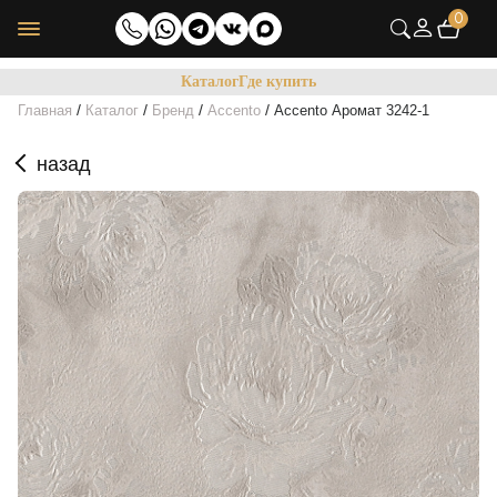
0
Каталог
Где купить
/
/
/
/
Главная
Каталог
Бренд
Accento
Accento Аромат 3242-1
назад