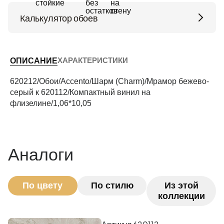
Калькулятор обоев
Высота потолков (м)
ХАРАКТЕРИСТИКИ
ОПИСАНИЕ
Периметр комнаты (м)
620212/Обои/Accento/Шарм (Charm)/Мрамор бежево-
серый к 620112/Компактный винил на
флизелине/1,06*10,05
Рассчитать
Аналоги
По цвету
По стилю
Из этой
коллекции