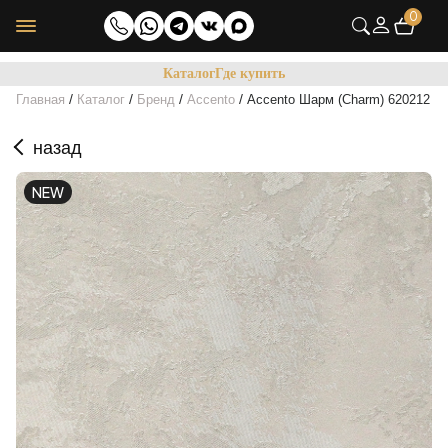
0
Каталог
Где купить
/
/
/
/
Главная
Каталог
Бренд
Accento
Accento Шарм (Charm) 620212
назад
NEW