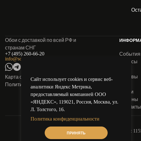
Ост
Обои с доставкой по всей РФ и
ИНФОРМ
странам СНГ
События
+7 (495) 260-66-20
info@solo-oboi.ru
Анонсы
Блог
Отзывы
Карта сайта
Сайт использует cookies и сервис веб-
FAQ
Политика конфиденциальности
аналитики Яндекс Метрика,
Акции
предоставляемый компанией ООО
Салоны
«ЯНДЕКС», 119021, Россия, Москва, ул.
Контакт
Л. Толстого, 16.
Политика конфиденциальности
ООО «Соло Декор». Адрес юридический: 115516
ПРИНЯТЬ