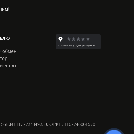
ним!
ТЕЛЮ
и обмен
тор
ичество
ом. 55Б.ИНН: 7724349230. ОГРН: 1167746061570