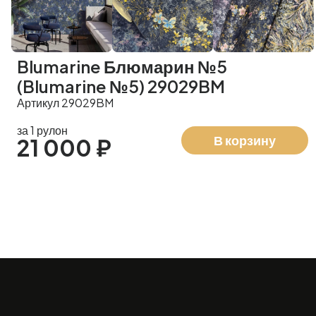
Blumarine Блюмарин №5
(Blumarine №5) 29029BM
Артикул 29029BM
за 1 рулон
В корзину
21 000 ₽