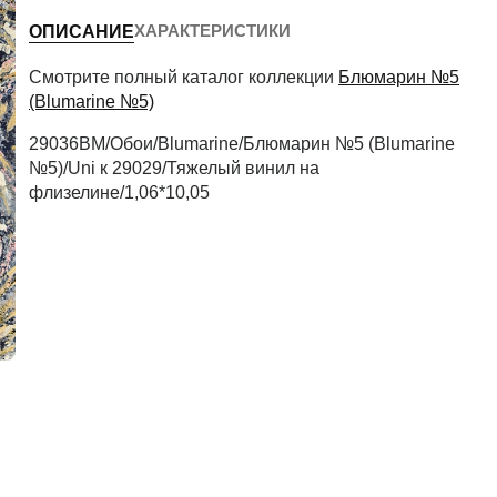
ХАРАКТЕРИСТИКИ
ОПИСАНИЕ
Периметр комнаты (м)
Смотрите полный каталог коллекции
Блюмарин №5
(Blumarine №5)
29036BM/Обои/Blumarine/Блюмарин №5 (Blumarine
Рассчитать
№5)/Uni к 29029/Тяжелый винил на
флизелине/1,06*10,05