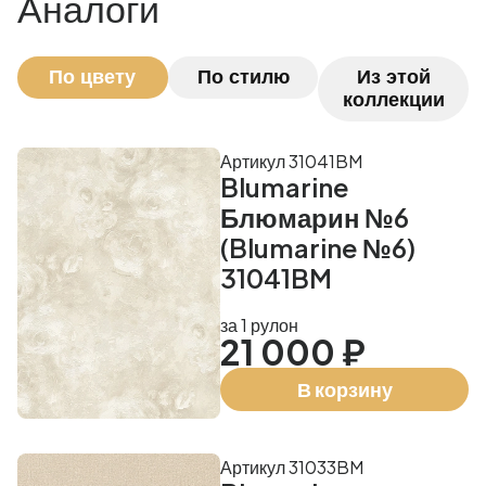
Аналоги
По цвету
По стилю
Из этой
коллекции
Артикул 31041BM
Blumarine
Блюмарин №6
(Blumarine №6)
31041BM
за 1 рулон
21 000 ₽
В корзину
Артикул 31033BM