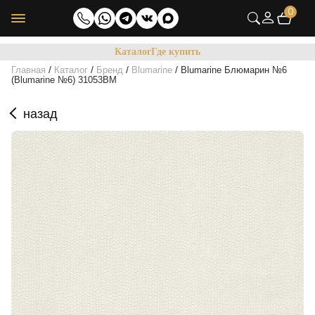
0
Каталог
Где купить
/
/
/
/
Главная
Каталог
Бренд
Blumarine
Blumarine Блюмарин №6
(Blumarine №6) 31053BM
назад