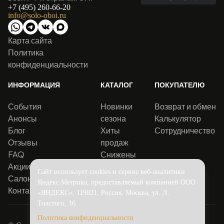
+7 (495) 260-66-20
info@solo-oboi.ru
Карта сайта
Политика
конфиденциальности
ИНФОРМАЦИЯ
КАТАЛОГ
ПОКУПАТЕЛЮ
События
Новинки
Возврат и обмен
Анонсы
сезона
Калькулятор
Блог
Хиты
Сотрудничество
Отзывы
продаж
FAQ
Снижены
Акции
цены
Сайт использует cookies и сервис веб-аналитики
Салоны
Яндекс Метрика, предоставляемый компанией ООО
Контакты
«ЯНДЕКС», 119021, Россия, Москва, ул. Л.
Толстого, 16.
Политика конфиденциальности