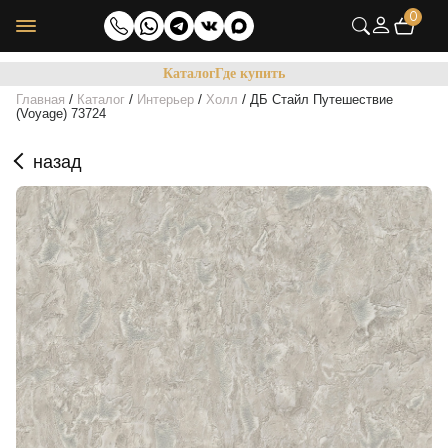
0
Каталог
Где купить
/
/
/
/
Главная
Каталог
Интерьер
Холл
ДБ Стайл Путешествие
(Voyage) 73724
назад