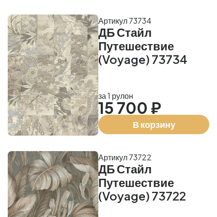
Артикул 73734
ДБ Стайл
Путешествие
(Voyage) 73734
за 1 рулон
15 700 ₽
В корзину
Артикул 73722
ДБ Стайл
Путешествие
(Voyage) 73722