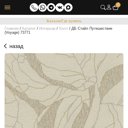
0
Каталог
Где купить
/
/
/
/
Главная
Каталог
Интерьер
Холл
ДБ Стайл Путешествие
(Voyage) 73771
назад