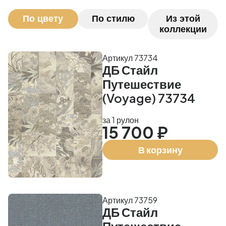
По цвету
По стилю
Из этой
коллекции
Артикул 73734
ДБ Стайл
Путешествие
(Voyage) 73734
за 1 рулон
15 700 ₽
В корзину
Артикул 73759
ДБ Стайл