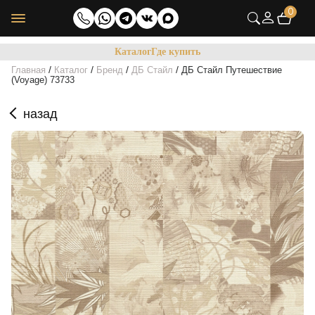
0
Каталог
Где купить
/
/
/
/
Главная
Каталог
Бренд
ДБ Стайл
ДБ Стайл Путешествие
(Voyage) 73733
назад