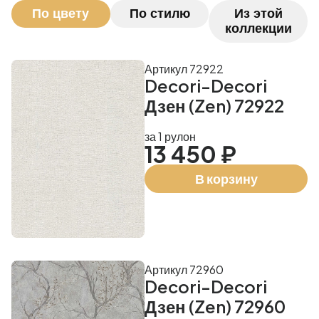
По цвету
По стилю
Из этой
коллекции
Артикул 72922
Decori-Decori
Дзен (Zen) 72922
за 1 рулон
13 450 ₽
В корзину
Артикул 72960
Decori-Decori
Дзен (Zen) 72960