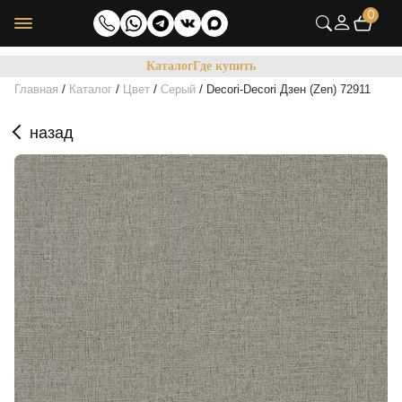
0
Каталог
Где купить
/
/
/
/
Главная
Каталог
Цвет
Серый
Decori-Decori Дзен (Zen) 72911
назад