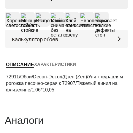
Калькулятор обоев
Высота потолков (м)
ХАРАКТЕРИСТИКИ
ОПИСАНИЕ
Периметр комнаты (м)
72911/Обои/Decori-Decori/Дзен (Zen)/Уни к журавлям
рогожка песочно-серая к 72907/Тяжелый винил на
флизелине/1,06*10,05
Рассчитать
Аналоги