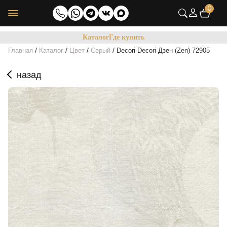
0
Каталог
Где купить
/
/
/
/
Главная
Каталог
Цвет
Серый
Decori-Decori Дзен (Zen) 72905
назад