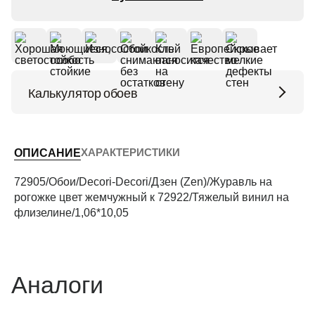
Калькулятор обоев
Высота потолков (м)
ХАРАКТЕРИСТИКИ
ОПИСАНИЕ
Периметр комнаты (м)
72905/Обои/Decori-Decori/Дзен (Zen)/Журавль на
рогожке цвет жемчужный к 72922/Тяжелый винил на
флизелине/1,06*10,05
Рассчитать
Аналоги