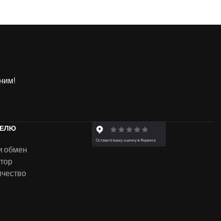
ним!
ТЕЛЮ
и обмен
тор
ичество