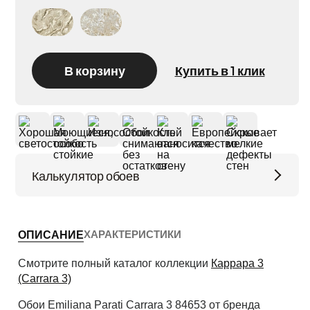
Decori-Decori Каррара 3 (Carrara 3) 84652
Decori-Decori Каррара 3 (Carrara 3) 84615
В корзину
Купить в 1 клик
Калькулятор обоев
Высота потолков (м)
ХАРАКТЕРИСТИКИ
ОПИСАНИЕ
Периметр комнаты (м)
Смотрите полный каталог коллекции
Каррара 3
(Carrara 3)
Обои Emiliana Parati Carrara 3 84653 от бренда