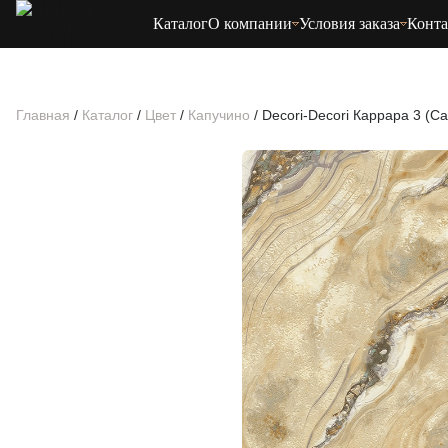
Каталог
О компании
Условия заказа
Конт
Главная
/
Каталог
/
Цвет
/
Капучино
/
Decori-Decori Каррара 3 (Ca