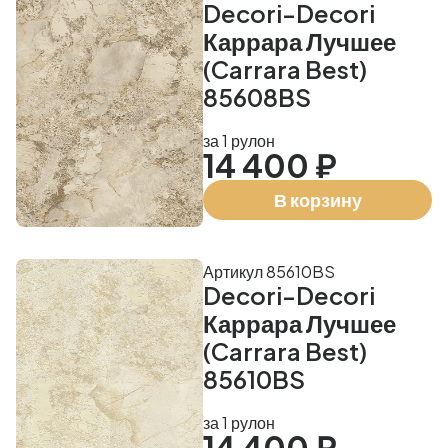
Decori-Decori
Каррара Лучшее
(Carrara Best)
85608BS
за 1 рулон
14 400 ₽
В корзину
Артикул 85610BS
Decori-Decori
Каррара Лучшее
(Carrara Best)
85610BS
за 1 рулон
14 400 ₽