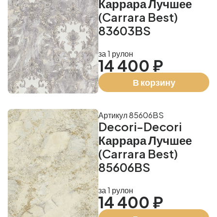
Каррара Лучшее
(Carrara Best)
83603BS
за 1 рулон
14 400 ₽
В корзину
Артикул 85606BS
Decori-Decori
Каррара Лучшее
(Carrara Best)
85606BS
за 1 рулон
14 400 ₽