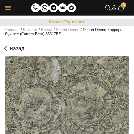
0
Каталог
Где купить
/
/
/
/
Главная
Каталог
Бренд
Decori-Decori
Decori-Decori Каррара
Лучшее (Carrara Best) 85617BS
назад