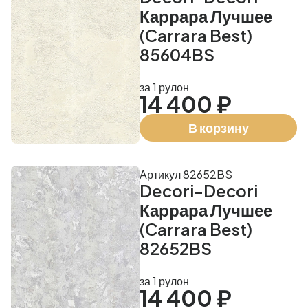
Каррара Лучшее
(Carrara Best)
85604BS
за 1 рулон
14 400 ₽
В корзину
Артикул 82652BS
Decori-Decori
Каррара Лучшее
(Carrara Best)
82652BS
за 1 рулон
14 400 ₽