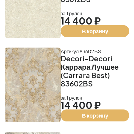
за 1 рулон
14 400 ₽
В корзину
Артикул 83602BS
Decori-Decori
Каррара Лучшее
(Carrara Best)
83602BS
за 1 рулон
14 400 ₽
В корзину