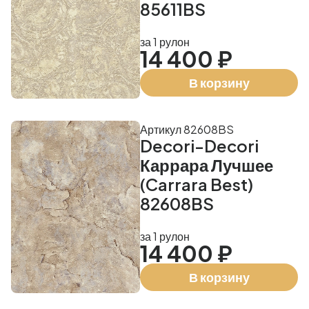
85611BS
за 1 рулон
14 400 ₽
В корзину
Артикул 82608BS
Decori-Decori
Каррара Лучшее
(Carrara Best)
82608BS
за 1 рулон
14 400 ₽
В корзину