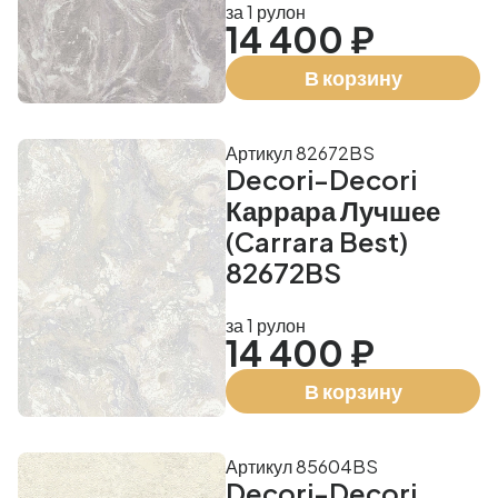
за 1 рулон
14 400 ₽
В корзину
Артикул 82672BS
Decori-Decori
Каррара Лучшее
(Carrara Best)
82672BS
за 1 рулон
14 400 ₽
В корзину
Артикул 85604BS
Decori-Decori