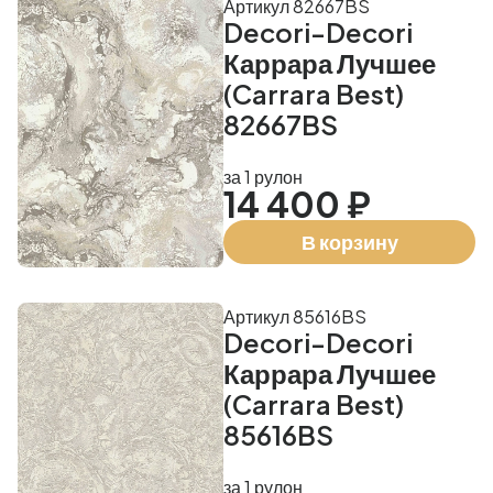
Артикул 82667BS
Decori-Decori
Каррара Лучшее
(Carrara Best)
82667BS
за 1 рулон
14 400 ₽
В корзину
Артикул 85616BS
Decori-Decori
Каррара Лучшее
(Carrara Best)
85616BS
за 1 рулон