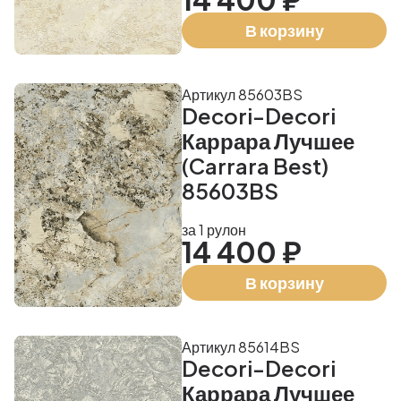
В корзину
Артикул 85603BS
Decori-Decori
Каррара Лучшее
(Carrara Best)
85603BS
за 1 рулон
14 400 ₽
В корзину
Артикул 85614BS
Decori-Decori
Каррара Лучшее