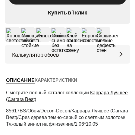
Купить в 1 клик
Калькулятор обоев
Высота потолков (м)
ХАРАКТЕРИСТИКИ
ОПИСАНИЕ
Периметр комнаты (м)
Смотрите полный каталог коллекции
Каррара Лучшее
(Carrara Best)
85617BS/Обои/Decori-Decori/Каррара Лучшее (Carrara
Рассчитать
Best)/Срез дерева темно-серый со светлым золотом/
Тяжелый винил на флизелине/1,06*10,05