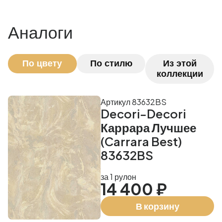
Аналоги
По цвету
По стилю
Из этой
коллекции
Артикул 83632BS
Decori-Decori
Каррара Лучшее
(Carrara Best)
83632BS
за 1 рулон
14 400 ₽
В корзину