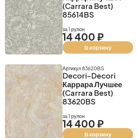
(Carrara Best)
85614BS
за 1 рулон
14 400 ₽
В корзину
Артикул 83620BS
Decori-Decori
Каррара Лучшее
(Carrara Best)
83620BS
за 1 рулон
14 400 ₽
В корзину