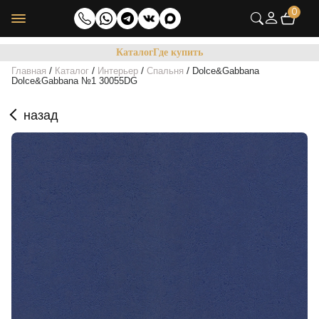
0
Каталог
Где купить
/
/
/
/
Главная
Каталог
Интерьер
Спальня
Dolce&Gabbana
Dolce&Gabbana №1 30055DG
назад