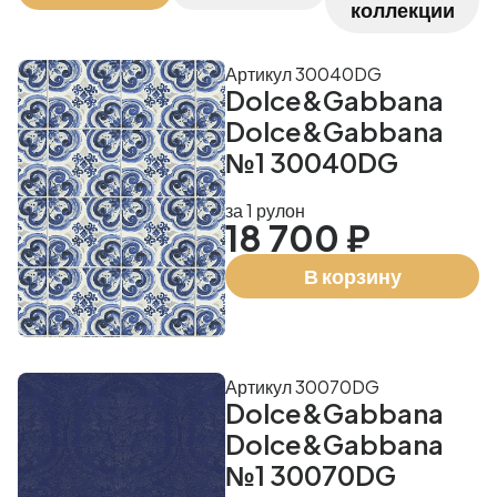
коллекции
Артикул 30040DG
Dolce&Gabbana
Dolce&Gabbana
№1 30040DG
за 1 рулон
18 700 ₽
В корзину
Артикул 30070DG
Dolce&Gabbana
Dolce&Gabbana
№1 30070DG