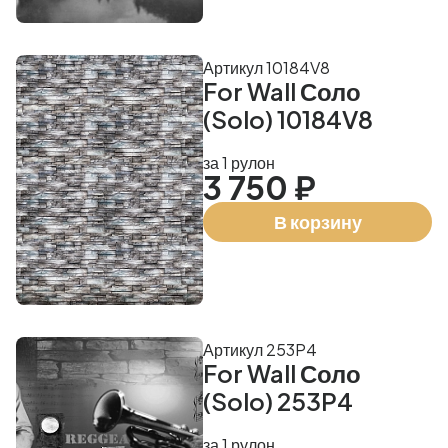
Артикул 10184V8
For Wall Соло
(Solo) 10184V8
за 1 рулон
3 750 ₽
В корзину
Артикул 253P4
For Wall Соло
(Solo) 253P4
за 1 рулон