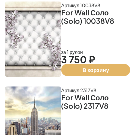
Артикул 10038V8
For Wall Соло
(Solo) 10038V8
за 1 рулон
3 750 ₽
В корзину
Артикул 2317V8
For Wall Соло
(Solo) 2317V8