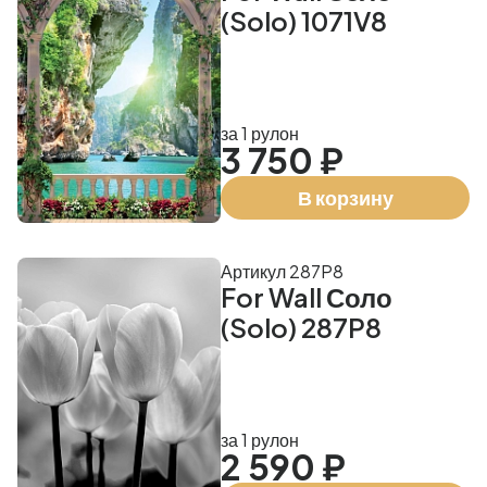
(Solo) 1071V8
за 1 рулон
3 750 ₽
В корзину
Артикул 287P8
For Wall Соло
(Solo) 287P8
за 1 рулон
2 590 ₽