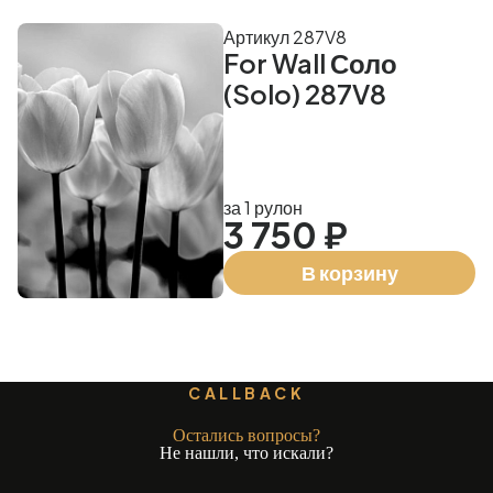
Артикул 287V8
For Wall Соло
(Solo) 287V8
за 1 рулон
3 750 ₽
В корзину
CALLBACK
Остались вопросы?
Не нашли, что искали?