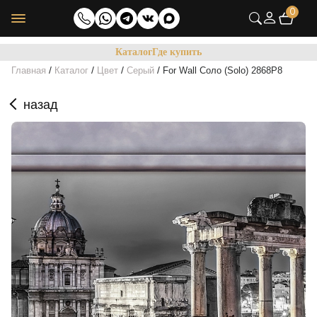
0
Каталог
Где купить
/
/
/
/
Главная
Каталог
Цвет
Серый
For Wall Соло (Solo) 2868P8
назад