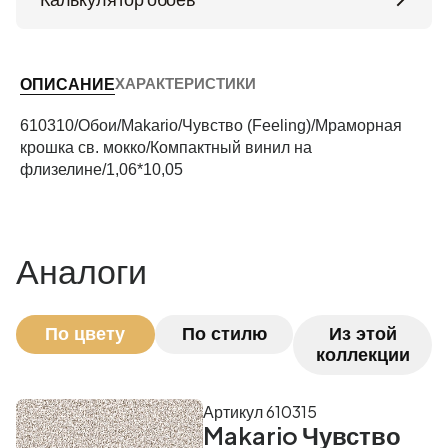
Высота потолков (м)
ХАРАКТЕРИСТИКИ
ОПИСАНИЕ
Периметр комнаты (м)
610310/Обои/Makario/Чувство (Feeling)/Мраморная
крошка св. мокко/Компактный винил на
флизелине/1,06*10,05
Рассчитать
Аналоги
По цвету
По стилю
Из этой
коллекции
Артикул 610315
Makario Чувство