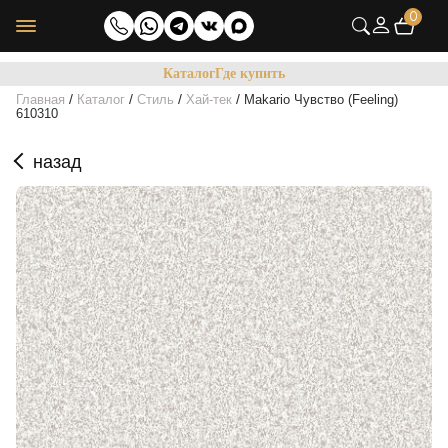
0
Каталог
Где купить
/
/
/
/
Главная
Каталог
Стиль
Хай-тек
Makario Чувство (Feeling)
610310
назад