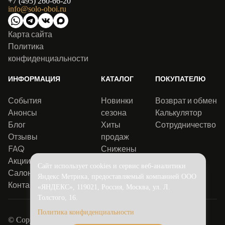
+7 (495) 260-66-20
info@solo-oboi.ru
Карта сайта
Политика
конфиденциальности
ИНФОРМАЦИЯ
КАТАЛОГ
ПОКУПАТЕЛЮ
События
Новинки
Возврат и обмен
Анонсы
сезона
Калькулятор
Блог
Хиты
Сотрудничество
Отзывы
продаж
FAQ
Снижены
Акции
цены
Сайт использует cookies и сервис веб-аналитики
Салоны
Яндекс Метрика, предоставляемый компанией ООО
Контакты
«ЯНДЕКС», 119021, Россия, Москва, ул. Л.
Толстого, 16.
Политика конфиденциальности
© Copyright 2016-2026.
Solo