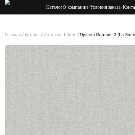
Каталог
О компании
Условия заказа
Конт
Главная
/
Каталог
/
Интерьер
/
Холл
/
Призма История 3 (La Stori