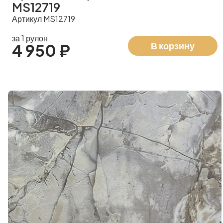
MS12719
Артикул MS12719
за 1 рулон
В корзину
4 950 ₽