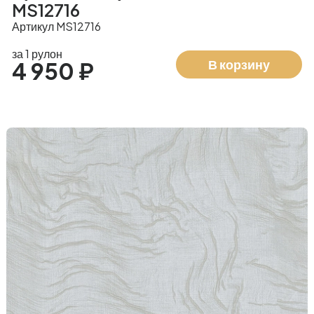
MS12716
Артикул MS12716
за 1 рулон
В корзину
4 950 ₽