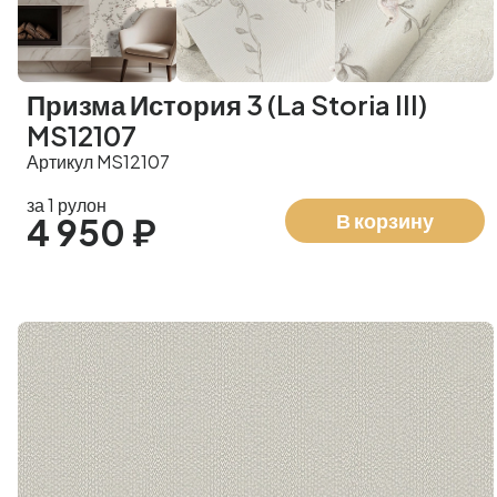
Призма История 3 (La Storia III)
MS12107
Артикул MS12107
за 1 рулон
В корзину
4 950 ₽