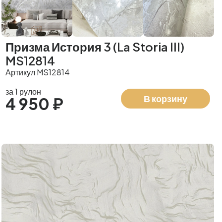
Призма История 3 (La Storia III)
MS12814
Артикул MS12814
за 1 рулон
В корзину
4 950 ₽