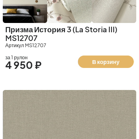
Призма История 3 (La Storia III)
MS12707
Артикул MS12707
за 1 рулон
В корзину
4 950 ₽