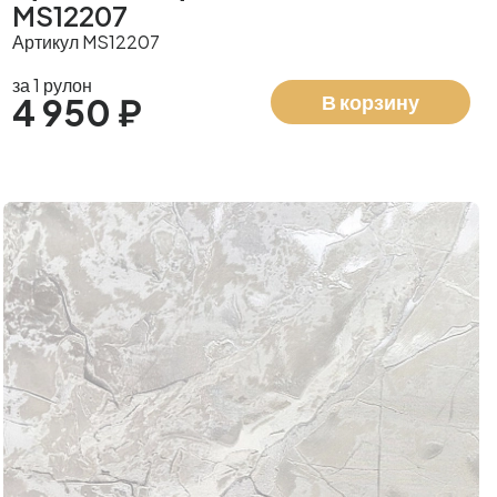
MS12207
Артикул MS12207
за 1 рулон
В корзину
4 950 ₽