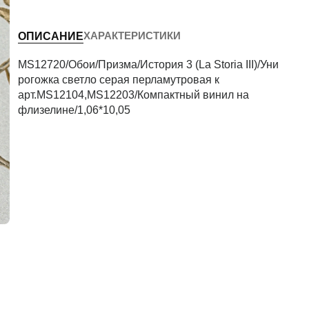
Высота потолков (м)
ХАРАКТЕРИСТИКИ
ОПИСАНИЕ
Периметр комнаты (м)
MS12720/Обои/Призма/История 3 (La Storia III)/Уни
рогожка светло серая перламутровая к
арт.MS12104,MS12203/Компактный винил на
флизелине/1,06*10,05
Рассчитать