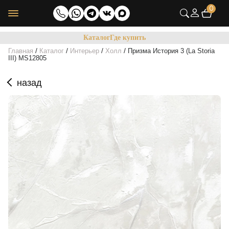
0
Каталог
Где купить
/
/
/
/
Главная
Каталог
Интерьер
Холл
Призма История 3 (La Storia
III) MS12805
назад