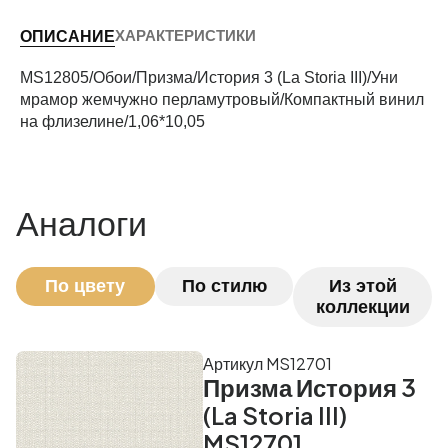
ХАРАКТЕРИСТИКИ
ОПИСАНИЕ
Периметр комнаты (м)
MS12805/Обои/Призма/История 3 (La Storia III)/Уни
мрамор жемчужно перламутровый/Компактный винил
на флизелине/1,06*10,05
Рассчитать
Аналоги
По цвету
По стилю
Из этой
коллекции
Артикул MS12701
Призма История 3
(La Storia III)
MS12701