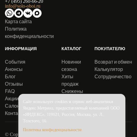
+7 (495) 260-66-20
info@solo-oboi.ru
Карта сайта
Политика
конфиденциальности
ИНФОРМАЦИЯ
КАТАЛОГ
ПОКУПАТЕЛЮ
События
Новинки
Возврат и обмен
Анонсы
сезона
Калькулятор
Блог
Хиты
Сотрудничество
Отзывы
продаж
FAQ
Снижены
Акции
цены
Сайт использует cookies и сервис веб-аналитики
Салоны
Яндекс Метрика, предоставляемый компанией ООО
Контакты
«ЯНДЕКС», 119021, Россия, Москва, ул. Л.
Толстого, 16.
Политика конфиденциальности
© Copyright 2016-2026.
Solo