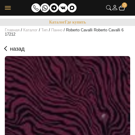
0
Каталог
Где купить
/
/
/
/
Главная
Каталог
Тип
Панно
Roberto Cavalli Roberto Cavalli 6
17212
назад