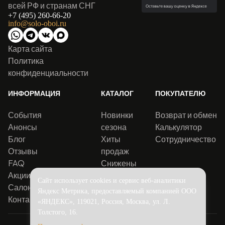
всей РФ и странам СНГ
+7 (495) 260-66-20
info@solo-oboi.ru
Карта сайта
Политика
конфиденциальности
ИНФОРМАЦИЯ
КАТАЛОГ
ПОКУПАТЕЛЮ
События
Новинки
Возврат и обмен
Анонсы
сезона
Калькулятор
Блог
Хиты
Сотрудничество
Отзывы
продаж
FAQ
Снижены
Акции
цены
Сайт использует cookies и сервис веб-аналитики
Салоны
Яндекс Метрика, предоставляемый компанией ООО
Контакты
«ЯНДЕКС», 119021, Россия, Москва, ул. Л.
Толстого, 16.