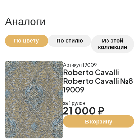
Аналоги
По цвету
По стилю
Из этой
коллекции
Артикул 19009
Roberto Cavalli
Roberto Cavalli №8
19009
за 1 рулон
21 000 ₽
В корзину