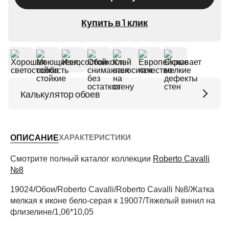
Купить в 1 клик
Калькулятор обоев
Высота потолков (м)
ХАРАКТЕРИСТИКИ
ОПИСАНИЕ
Периметр комнаты (м)
Смотрите полный каталог коллекции
Roberto Cavalli
№8
19024/Обои/Roberto Cavalli/Roberto Cavalli №8/Жатка
Рассчитать
мелкая к иконе бело-серая к 19007/Тяжелый винил на
флизелине/1,06*10,05