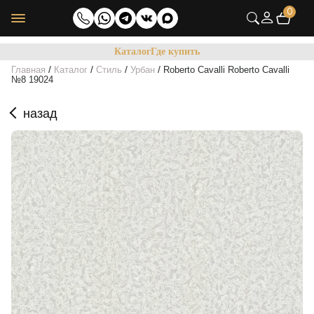
0
Каталог
Где купить
/
/
/
/
Главная
Каталог
Стиль
Урбан
Roberto Cavalli Roberto Cavalli
№8 19024
назад