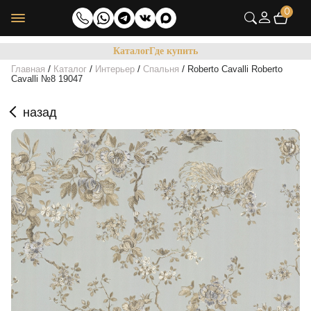
0
Каталог
Где купить
/
/
/
/
Главная
Каталог
Интерьер
Спальня
Roberto Cavalli Roberto
Cavalli №8 19047
назад