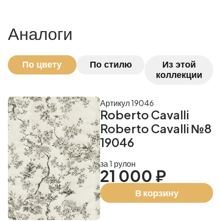
Аналоги
По цвету
По стилю
Из этой
коллекции
Артикул 19046
Roberto Cavalli
Roberto Cavalli №8
19046
за 1 рулон
21 000 ₽
В корзину