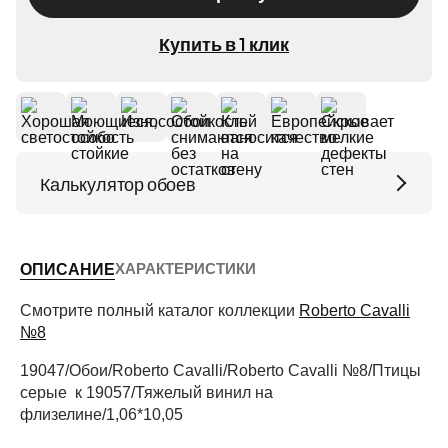
Купить в 1 клик
Калькулятор обоев
Высота потолков (м)
ХАРАКТЕРИСТИКИ
ОПИСАНИЕ
Периметр комнаты (м)
Смотрите полный каталог коллекции
Roberto Cavalli
№8
19047/Обои/Roberto Cavalli/Roberto Cavalli №8/Птицы
Рассчитать
серые к 19057/Тяжелый винил на
флизелине/1,06*10,05