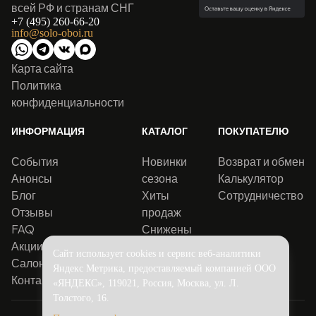
всей РФ и странам СНГ
+7 (495) 260-66-20
info@solo-oboi.ru
Карта сайта
Политика
конфиденциальности
ИНФОРМАЦИЯ
КАТАЛОГ
ПОКУПАТЕЛЮ
События
Новинки
Возврат и обмен
Анонсы
сезона
Калькулятор
Блог
Хиты
Сотрудничество
Отзывы
продаж
FAQ
Снижены
Акции
цены
Сайт использует cookies и сервис веб-аналитики
Салоны
Яндекс Метрика, предоставляемый компанией ООО
Контакты
«ЯНДЕКС», 119021, Россия, Москва, ул. Л.
Толстого, 16.