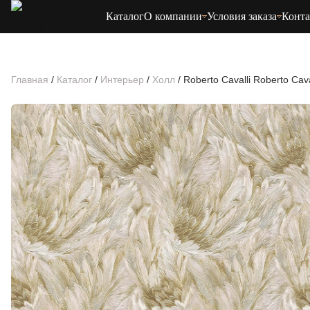
Каталог
О компании
Условия заказа
Конт
Главная
/
Каталог
/
Интерьер
/
Холл
/
Roberto Cavalli Roberto Cav