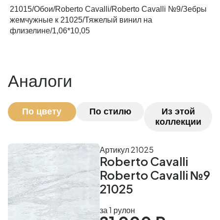
21015/Обои/Roberto Cavalli/Roberto Cavalli №9/Зебры
Рассчитать
жемчужные к 21025/Тяжелый винил на
флизелине/1,06*10,05
Аналоги
По цвету
По стилю
Из этой
коллекции
Артикул 21025
Roberto Cavalli
Roberto Cavalli №9
21025
за 1 рулон