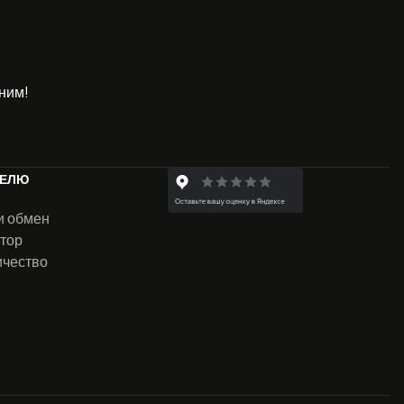
ним!
ТЕЛЮ
и обмен
тор
ичество