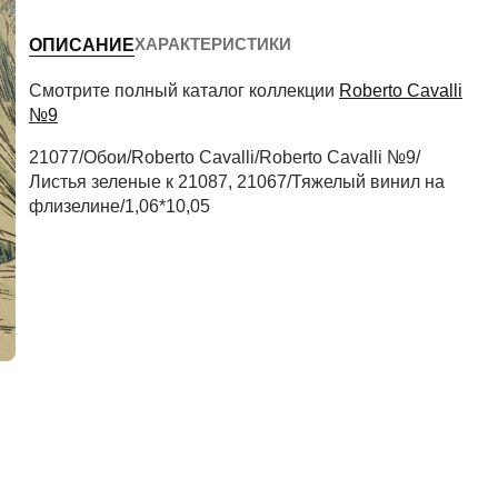
ХАРАКТЕРИСТИКИ
ОПИСАНИЕ
Периметр комнаты (м)
Смотрите полный каталог коллекции
Roberto Cavalli
№9
21077/Обои/Roberto Cavalli/Roberto Cavalli №9/
Рассчитать
Листья зеленые к 21087, 21067/Тяжелый винил на
флизелине/1,06*10,05