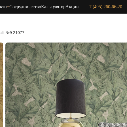
акты
Сотрудничество
Калькулятор
Акции
7 (495) 260-66-20
alli №9 21077