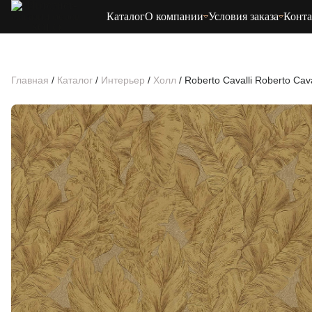
Каталог
О компании
Условия заказа
Конт
Главная
/
Каталог
/
Интерьер
/
Холл
/
Roberto Cavalli Roberto Cav