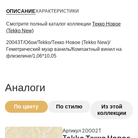
ХАРАКТЕРИСТИКИ
ОПИСАНИЕ
Периметр комнаты (м)
Смотрите полный каталог коллекции
Текко Новое
(Tekko New)
20043T/Обои/Tekko/Текко Новое (Tekko New)/
Рассчитать
Геметрический муар ваниль/Компактный винил на
флизелине/1,06*10,05
Аналоги
По цвету
По стилю
Из этой
коллекции
Артикул 20002T
Tekko Текко Новое