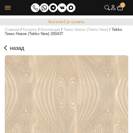
0
Каталог
Где купить
/
/
/
/
Главная
Каталог
Коллекция
Текко Новое (Tekko New)
Tekko
Текко Новое (Tekko New) 20043T
назад