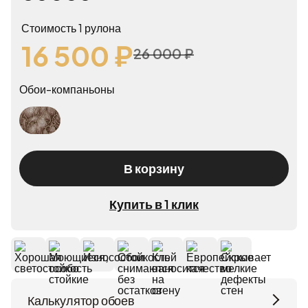
Стоимость 1 рулона
16 500 ₽
26 000 ₽
Обои-компаньоны
Valentin Yudashkin Valentin Yudashkin №5 86021
В корзину
Купить в 1 клик
Калькулятор обоев