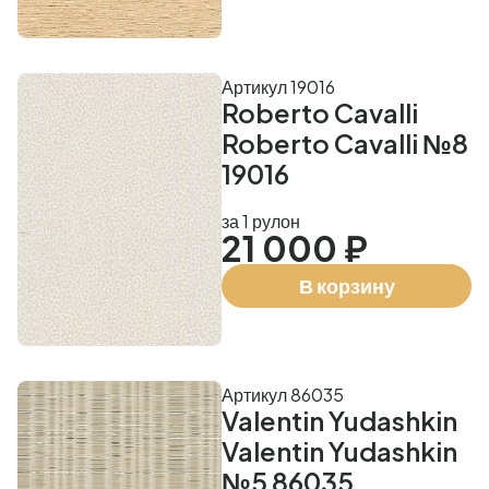
Артикул 19016
Roberto Cavalli
Roberto Cavalli №8
19016
за 1 рулон
21 000 ₽
В корзину
Артикул 86035
Valentin Yudashkin
Valentin Yudashkin
№5 86035