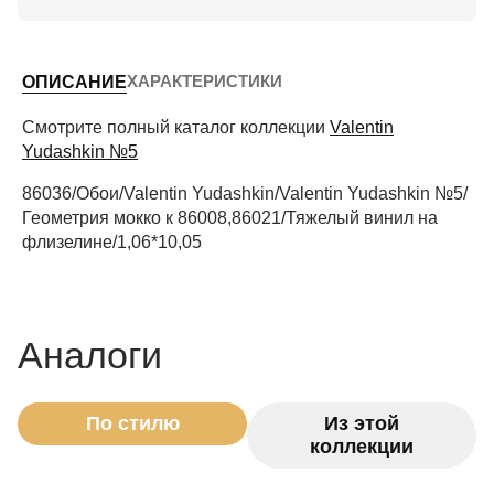
Высота потолков (м)
ХАРАКТЕРИСТИКИ
ОПИСАНИЕ
Периметр комнаты (м)
Смотрите полный каталог коллекции
Valentin
Yudashkin №5
86036/Обои/Valentin Yudashkin/Valentin Yudashkin №5/
Рассчитать
Геометрия мокко к 86008,86021/Тяжелый винил на
флизелине/1,06*10,05
Аналоги
По стилю
Из этой
коллекции