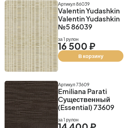
Артикул 86039
Valentin Yudashkin
Valentin Yudashkin
№5 86039
за 1 рулон
16 500 ₽
В корзину
Артикул 73609
Emiliana Parati
Cущественный
(Essential) 73609
за 1 рулон
14 400 ₽