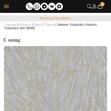
0
Каталог
Где купить
/
/
/
/
Главная
Каталог
Цвет
Серый
Valentin Yudashkin Valentin
Yudashkin №5 86088
назад