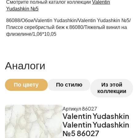
Смотрите полный каталог коллекции
Valentin
Yudashkin №5
86088/Обои/Valentin Yudashkin/Valentin Yudashkin №5/
Рассчитать
Плиссе серебристый беж к 86080/Тяжелый винил на
флизелине/1,06*10,05
Аналоги
По цвету
По стилю
Из этой
коллекции
Артикул 86027
Valentin Yudashkin
Valentin Yudashkin
№5 86027