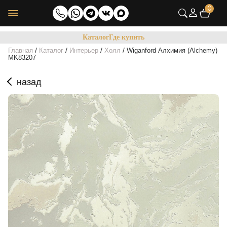
0
Каталог
Где купить
/
/
/
/
Главная
Каталог
Интерьер
Холл
Wiganford Алхимия (Alchemy)
MK83207
назад