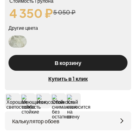
Стоимость 1 рулона
4 350 ₽
5 050 ₽
Другие цвета
Wiganford Алхимия (Alchemy) MK55502
В корзину
Купить в 1 клик
Калькулятор обоев
Высота потолков (м)