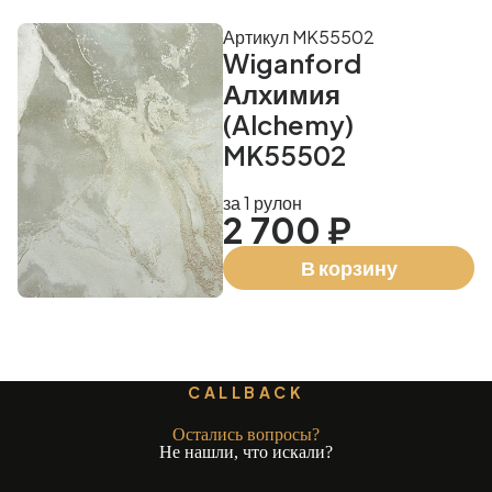
Артикул MK55502
Wiganford
Алхимия
(Alchemy)
MK55502
за 1 рулон
2 700 ₽
В корзину
CALLBACK
Остались вопросы?
Не нашли, что искали?