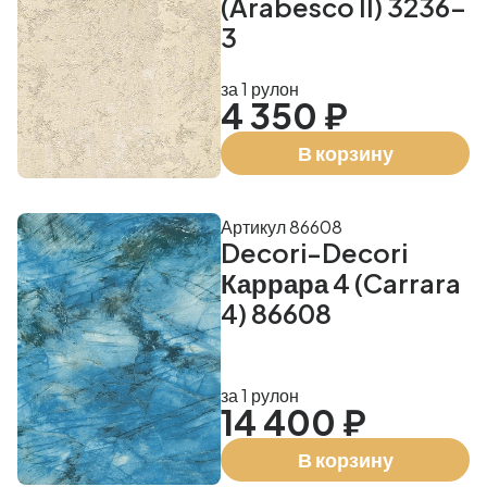
(Arabesco II) 3236-
3
за 1 рулон
4 350 ₽
В корзину
Артикул 86608
Decori-Decori
Каррара 4 (Carrara
4) 86608
за 1 рулон
14 400 ₽
В корзину