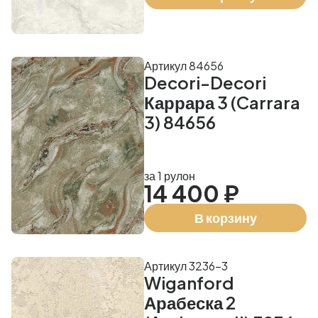
Артикул 84656
Decori-Decori
Каррара 3 (Carrara
3) 84656
за 1 рулон
14 400 ₽
В корзину
Артикул 3236-3
Wiganford
Арабеска 2