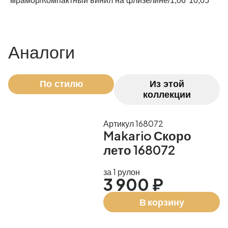
мрамор/Компактный винил на флизелине/1,06*10,05
Рассчитать
Аналоги
По стилю
Из этой
коллекции
Артикул 168072
Makario Скоро
лето 168072
за 1 рулон
3 900 ₽
В корзину