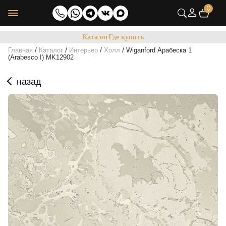
0
Каталог
Где купить
/
/
/
/
Главная
Каталог
Интерьер
Холл
Wiganford Арабеска 1
(Arabesco I) MK12902
назад