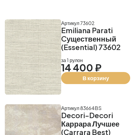
Артикул 73602
Emiliana Parati
Cущественный
(Essential) 73602
за 1 рулон
14 400 ₽
В корзину
Артикул 83664BS
Decori-Decori
Каррара Лучшее
(Carrara Best)