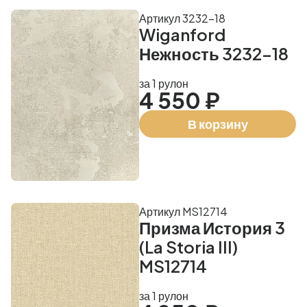
Артикул 3232-18
Wiganford
Нежность 3232-18
за 1 рулон
4 550 ₽
В корзину
Артикул MS12714
Призма История 3
(La Storia III)
MS12714
за 1 рулон