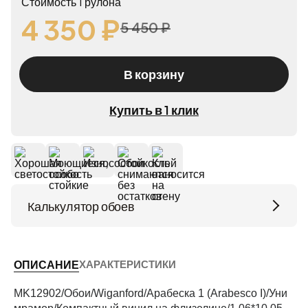
Стоимость 1 рулона
4 350 ₽
5 450 ₽
В корзину
Купить в 1 клик
Калькулятор обоев
Высота потолков (м)
ХАРАКТЕРИСТИКИ
ОПИСАНИЕ
Периметр комнаты (м)
MK12902/Обои/Wiganford/Арабеска 1 (Arabesco I)/Уни