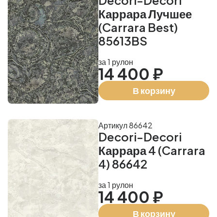
Decori-Decori
Каррара Лучшее
(Carrara Best)
85613BS
за 1 рулон
14 400 ₽
В корзину
Артикул 86642
Decori-Decori
Каррара 4 (Carrara
4) 86642
за 1 рулон
14 400 ₽
В корзину